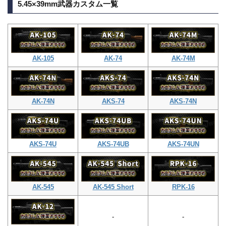
5.45×39mm武器カスタム一覧
AK-105
AK-74
AK-74M
AK-74N
AKS-74
AKS-74N
AKS-74U
AKS-74UB
AKS-74UN
AK-545
AK-545 Short
RPK-16
-
-