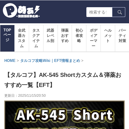
TOP
全武
タス
武器
弾薬
初心
ボデ
ヘル
パー
ペー
器カ
クア
レベ
おす
者攻
ィア
メッ
ティ
ジ
スタ
イテ
ル別
すめ
略
ーマ
ト
対策
ム
ム
ー
HOME
>
タルコフ攻略Wiki｜EFT情報まとめ
>
【タルコフ】AK-545 Shortカスタム＆弾薬お
すすめ一覧【EFT】
更新日：
2025/11/15/20:50