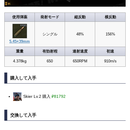
使用弾薬
発射モード
縦反動
横反動
シングル
48%
156%
5.45×39mm
重量
有効射程
連射速度
初速
4.378kg
650
650RPM
910m/s
購入して入手
Skier Lv.2 購入
₽81792
交換して入手