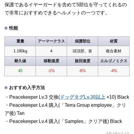
保護であるイヤーガードを含めて5部位を守ってくれるの
で非常におすすめできるヘルメットの一つです。
性能
重量
アーマークラス
保護部位
材質
1.180kg
4
頭頂部、首
複合素材
耐久値
移動速度
旋回速度
エルゴノミクス
45
-1%
-6%
-4%
おすすめ入手方法
・Peacekeeper Lv.3 交換(
ドッグタグLv.30以上
×10) Black
・Peacekeeper Lv.4 購入(「Terra Group employee」クリ
ア後) Tan
・Peacekeeper Lv.4 購入(「Samples」クリア後) Black
スポンサーリンク