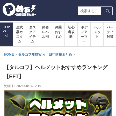
TOP
全武
タス
武器
弾薬
初心
ボデ
ヘル
パー
ペー
器カ
クア
レベ
おす
者攻
ィア
メッ
ティ
ジ
スタ
イテ
ル別
すめ
略
ーマ
ト
対策
ム
ム
ー
HOME
>
タルコフ攻略Wiki｜EFT情報まとめ
>
【タルコフ】ヘルメットおすすめランキング
【EFT】
更新日：
2026/08/04/12:19