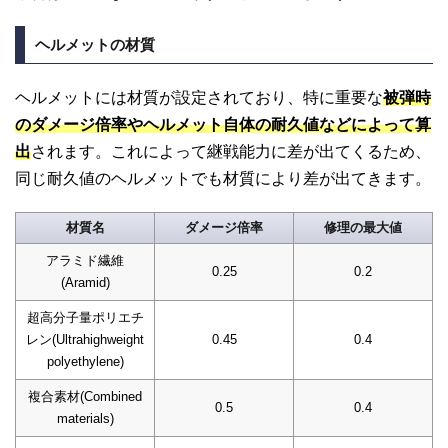
ヘルメットの材質
ヘルメットには材質が設定されており、特に重要な
被弾時
のダメージ倍率やヘルメット自体の耐久値などによって算
出
されます。これによって継戦能力に差が出てくるため、
同じ耐久値のヘルメットでも材質により差が出てきます。
材質名
ダメージ倍率
修理の最大値
アラミド繊維
0.25
0.2
(Aramid)
超高分子量ポリエチ
レン(Ultrahighweight
0.45
0.4
polyethylene)
複合素材(Combined
0.5
0.4
materials)