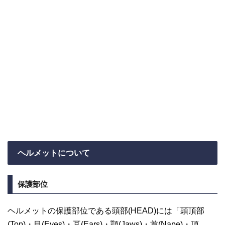
ヘルメットについて
保護部位
ヘルメットの保護部位である頭部(HEAD)には「頭頂部
(Top)・目(Eyes)・耳(Ears)・顎(Jaws)・首(Nape)・項