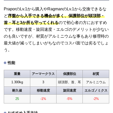
PraporのLv.1から購入やRagmanのLv.1から交換できるな
ど
序盤から入手できる機会が多く、保護部位が頭頂部・
首・耳と3か所も守ってくれる
ので初心者の方におすすめ
です。移動速度・旋回速度・エルゴのデメリットが少ない
のも良いですが、材質がアルミニウムな事もあり修理時の
最大値が減ってしまいがちなのでコスパ面では劣るでしょ
う。
性能
重量
アーマークラス
保護部位
材質
1.300kg
3
頭頂部、首、耳
アルミニウム
耐久値
移動速度
旋回速度
エルゴノミクス
25
-1%
-5%
-2%
おすすめ入手方法