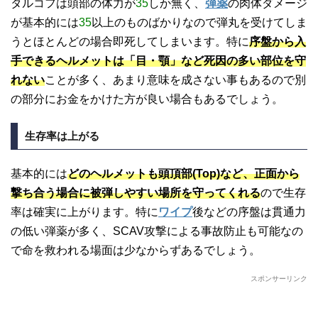
タルコフは頭部の体力が
35
しか無く、
弾薬
の肉体ダメージ
が基本的には
35
以上のものばかりなので弾丸を受けてしま
うとほとんどの場合即死してしまいます。特に
序盤から入
手できるヘルメットは「目・顎」など死因の多い部位を守
れない
ことが多く、あまり意味を成さない事もあるので別
の部分にお金をかけた方が良い場合もあるでしょう。
生存率は上がる
基本的には
どのヘルメットも頭頂部(Top)など、正面から
撃ち合う場合に被弾しやすい場所を守ってくれる
ので生存
率は確実に上がります。特に
ワイプ
後などの序盤は貫通力
の低い弾薬が多く、SCAV攻撃による事故防止も可能なの
で命を救われる場面は少なからずあるでしょう。
スポンサーリンク