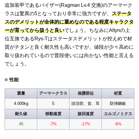
追加装甲であるバイザー(Ragman Lv.4 交換)のアーマーク
ラスは驚異の5となっており非常に強力ですが、
ステータ
スのデメリットが全体的に重めなのである程度キャラクタ
ーが育ってから扱うと良い
でしょう。ちなみにAltynの上
位互換であるRys-Tはステータスデメリットが控えめで材
質がチタンと良く耐久性も高いですが、値段が少々高めに
取り扱われているので普段使いには向かない性能と言える
でしょう。
性能
重量
アーマークラス
保護部位
材質
4.000kg
5
頭頂部、首、耳
防弾鋼板
耐久値
移動速度
旋回速度
エルゴノミクス
45
-7%
-17%
-6%