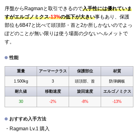
序盤からRagmanと取引できるので
入手性には優れていま
すがエルゴノミクス
-13%
の低下が大きい
事もあり、保護
部位も6B47と比べて頭頂部・首と2か所しかないのでよっ
ぽどのことが無い限りは使う場面の少ないヘルメットで
す。
性能
重量
アーマークラス
保護部位
材質
1.500kg
3
頭頂部、首
防弾鋼板
耐久値
移動速度
旋回速度
エルゴノミクス
30
-2%
-8%
-13%
おすすめ入手方法
・Ragman Lv.1 購入