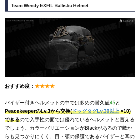
Team Wendy EXFIL Ballistic Helmet
おすすめ度：
★★★★
バイザー付きヘルメットの中では多めの耐久値
45
と
PeacekeeperのLv.3から交換(
ドッグタグLv.30以上
×10)
できる
ので入手性の面では優れているヘルメットと言える
でしょう。カラーバリエーションがBlackがあるので敵か
らも見つかりにくく、目・顎の保護であるバイザーと耳の