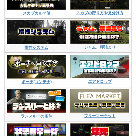
スカブの狩り方や見分け方
スカブカルマ値
ジャム、弾詰まり
慣性システム
エアドロップ
ポーチ(コンテナ)
フリーマーケット
ランスルーの条件