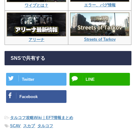
エラー、バグ情報
ワイプとは？
Streets of Tarkov
アリーナ
SNSで共有する
Twitter
LINE
Facebook
-
タルコフ攻略Wiki｜EFT情報まとめ
-
SCAV
,
スカブ
,
タルコフ