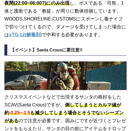
夜間(22:00~06:00?)にのみ出現
し、ボスである「司祭」1
体と護衛である「教徒」が周りに数体徘徊しています。
WOODS,SHORELINE,CUSTOMSにスポーンし毒ナイフ
で切りつけてくるので、ダメージを受けてしまった場合に
は
xTG-12(解毒剤)
で中和する必要があります。
【イベント】Santa Crousに要注意!!
クリスマスイベントなどで出現するサンタの格好をした
SCAV(Santa Crous)ですが、
倒してしまうとカルマ値が
約
-0.25~-1.5
も減少してしまう場合とそうでないシーズン
がある
ので注意が必要です。因みにですが近づくとプレゼ
ントをもらえたり、サンタの目の前にアイテムをドロップ