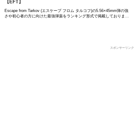
【EFT】
Escape from Tarkov (エスケープ フロム タルコフ)の5.56×45mm弾の強
さや初心者の方に向けた最強弾薬をランキング形式で掲載しておりま
す。銃ごとの弾薬はもちろん、コスパの良いも …
スポンサーリンク