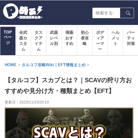
TOP
全武
タス
武器
弾薬
初心
ボデ
ヘル
パー
ペー
器カ
クア
レベ
おす
者攻
ィア
メッ
ティ
ジ
スタ
イテ
ル別
すめ
略
ーマ
ト
対策
ム
ム
ー
HOME
>
タルコフ攻略Wiki｜EFT情報まとめ
>
【タルコフ】スカブとは？｜SCAVの狩り方お
すすめや見分け方・種類まとめ【EFT】
更新日：
2025/11/15/20:10