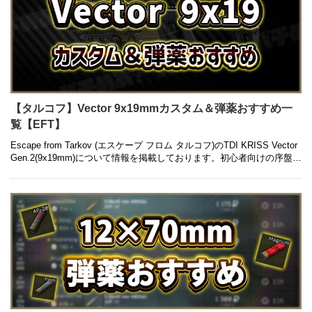
【タルコフ】Vector 9x19mmカスタム＆弾薬おすすめ一
覧【EFT】
Escape from Tarkov (エスケープ フロム タルコフ)のTDI KRISS Vector
Gen.2(9x19mm)について情報を掲載しております。初心者向けの序盤カ
スタムから中盤以降 …