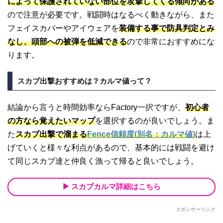
によって保護されていない部位を攻撃してくる傾向がある
ので注意が必要です。戦闘時はなるべく動きながら、また
フェイスカバーやアイウェアを
装備する事で防具判定とみ
なし、頭部への被弾を低減できる
ので非常におすすめにな
ります。
スカブ出撃おすすめは？カルマ値って？
結論から言うと時間効率ならFactory一択ですが、
初心者
の方なら覚えたいマップ
を選択するのが良いでしょう。ま
た
スカブ出撃で溜まる
Fence信頼度(別名：カルマ値)
は上
げていくと様々な利点があるので、基本的には戦闘を避け
て同じスカブ達と仲良く漁って帰ると良いでしょう。
スカブカルマ詳細はこちら
スポンサーリンク