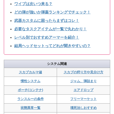
ワイプは次いつ来る？
どの弾が強いか弾薬ランキングでチェック！
武器カスタムに困ったらまずはコレ！
必要なタスクアイテムが一覧で丸わかり！
レベル別でおすすめアーマーを紹介！
結局ヘッドセットってどれが聞きやすいの？
システム関連
スカブカルマ値
スカブの狩り方や見分け方
慣性システム
ジャム、弾詰まり
ポーチ(コンテナ)
エアドロップ
ランスルーの条件
フリーマーケット
状態異常一覧
壊死治しおすすめ