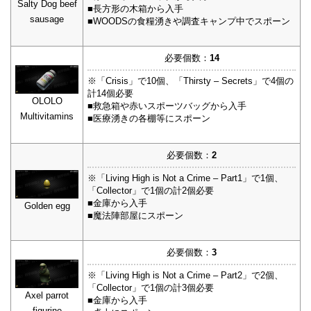
Salty Dog beef
■長方形の木箱から入手
sausage
■WOODSの食糧湧きや調査キャンプ中でスポーン
必要個数：
14
※「Crisis」で10個、「Thirsty – Secrets」で4個の
計14個必要
OLOLO
■救急箱や赤いスポーツバッグから入手
Multivitamins
■医療湧きの各棚等にスポーン
必要個数：
2
※「Living High is Not a Crime – Part1」で1個、
「Collector」で1個の計2個必要
■金庫から入手
Golden egg
■魔法陣部屋にスポーン
必要個数：
3
※「Living High is Not a Crime – Part2」で2個、
「Collector」で1個の計3個必要
Axel parrot
■金庫から入手
figurine