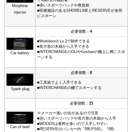
■赤いスポーツバックや救急箱
Morphine
■医療施設のあるSHORELINEとRESERVEが各所
injector
にスポーン
必要個数：
4
■Workbench Lv.2で制作できる
■長方形の木箱から入手できる
■INTERCHANGEのOLIやGoshanの棚上に稀にスポ
Car battery
ーンする
必要個数：
8
■工具箱でよく入手できる
■INTERCHANGEの棚でスポーンする
Spark plug
必要個数：
15
※メーカー違いの缶があるので注意
■赤いスポーツバックや長方形の木箱から入手
■WOODSは食料が多いので入手しやすい
Can of beef
■RESERVEのバンカー内『RB-PS81』『RB-