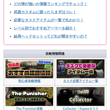
どの弾が強いか弾薬ランキングでチェック！
武器カスタムに困ったらまずはコレ！
必要なタスクアイテムが一覧で丸わかり！
レベル別でおすすめアーマーを紹介！
結局ヘッドセットってどれが聞きやすいの？
攻略情報関連
初心者攻略情報
タスク必要アイテム一覧
The Punisher攻略
Collector｜Kappaタスク