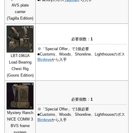
AVS plate
carrier
(Tagilla Edition)
必要個数：
1
※「Special Offer」で1個必要
■Customs、Woods、Shoreline、Lighthouseのボス
LBT-1961A
Birdeye
から入手
Load Bearing
Chest Rig
(Goons Edition)
必要個数：
1
※「Special Offer」で1個必要
Mystery Ranch
■Customs、Woods、Shoreline、Lighthouseのボス
NICE COMM 3
Birdeye
から入手
BVS frame
system