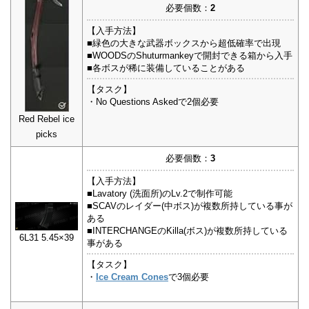
必要個数：
2
【入手方法】
■緑色の大きな武器ボックスから超低確率で出現
■WOODSのShuturmankeyで開封できる箱から入手
■各ボスが稀に装備していることがある
【タスク】
・No Questions Askedで2個必要
Red Rebel ice
picks
必要個数：
3
【入手方法】
■Lavatory (洗面所)のLv.2で制作可能
■SCAVのレイダー(中ボス)が複数所持している事が
ある
■INTERCHANGEのKilla(ボス)が複数所持している
6L31 5.45×39
事がある
【タスク】
・
Ice Cream Cones
で3個必要