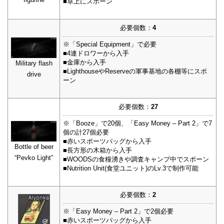
■卓上にスポーン
必要個数：
4
※「Special Equipment」で必要
■4連ドロワーから入手
■金庫から入手
Military flash
■LighthouseやReserveの軍事基地の各棚等にスポ
drive
ーン
必要個数：
27
※「Booze」で20個、「Easy Money – Part 2」で7
個の計27個必要
■赤いスポーツバッグから入手
Bottle of beer
■長方形の木箱から入手
“Pevko Light”
■WOODSの食糧湧きや調査キャンプ中でスポーン
■Nutrition Unit(食堂ユニット)のLv.3で制作可能
必要個数：
2
※「Easy Money – Part 2」で2個必要
■赤いスポーツバッグから入手