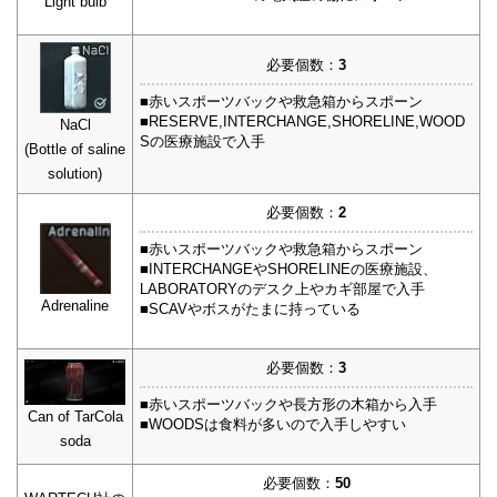
Light bulb
必要個数：
3
■赤いスポーツバックや救急箱からスポーン
■RESERVE,INTERCHANGE,SHORELINE,WOOD
NaCl
Sの医療施設で入手
(Bottle of saline
solution)
必要個数：
2
■赤いスポーツバックや救急箱からスポーン
■INTERCHANGEやSHORELINEの医療施設、
LABORATORYのデスク上やカギ部屋で入手
Adrenaline
■SCAVやボスがたまに持っている
必要個数：
3
■赤いスポーツバックや長方形の木箱から入手
Can of TarCola
■WOODSは食料が多いので入手しやすい
soda
必要個数：
50