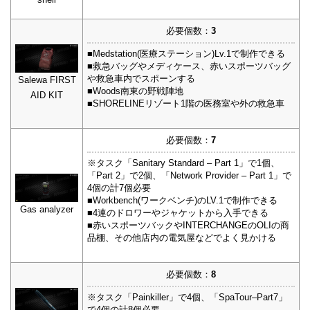
必要個数：
3
■Medstation(医療ステーション)Lv.1で制作できる
■救急バッグやメディケース、赤いスポーツバッグ
や救急車内でスポーンする
Salewa FIRST
■Woods南東の野戦陣地
AID KIT
■SHORELINEリゾート1階の医務室や外の救急車
必要個数：
7
※タスク「Sanitary Standard – Part 1」で1個、
「Part 2」で2個、「Network Provider – Part 1」で
4個の計7個必要
■Workbench(ワークベンチ)のLV.1で制作できる
Gas analyzer
■4連のドロワーやジャケットから入手できる
■赤いスポーツバックやINTERCHANGEのOLIの商
品棚、その他店内の電気屋などでよく見かける
必要個数：
8
※タスク「Painkiller」で4個、「SpaTour–Part7」
で4個の計8個必要