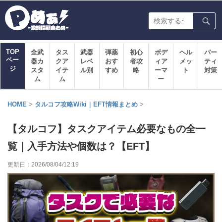
TOP
全武
タス
武器
弾薬
初心
ボデ
ヘル
パー
ペー
器カ
クア
レベ
おす
者攻
ィア
メッ
ティ
ジ
スタ
イテ
ル別
すめ
略
ーマ
ト
対策
ム
ム
ー
HOME
>
タルコフ攻略Wiki｜EFT情報まとめ
>
【タルコフ】タスクアイテム必要なもの全一
覧｜入手方法や個数は？【EFT】
更新日：
2026/08/04/12:19