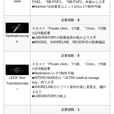
stew
PS82』『RB-PSP1』『RB-PSP2』木箱から入手
■Nutrition Unit(食堂ユニット)のLv.1で制作可能
必要個数：
6
※タスク「Private clinic」で1個、「Crisis」で5個
の計6個必要
Ophthalmoscop
■LABORATORYの医療器具や机の上で入手
e
■WOODS、SHORELINE、RESERVEの医療施設
必要個数：
6
※タスク「Private clinic」で1個、「Crisis」で5個
の計6個必要
■Medstation Lv.3で制作可能
■INTERCHANGEの『ULTRA medical storage
LEDX Skin
key』内で入手
Transilluminato
■SHORELINEのリゾート室内や床に直置き、棚の
r
上など
■LABORATORYの机上
必要個数：
1