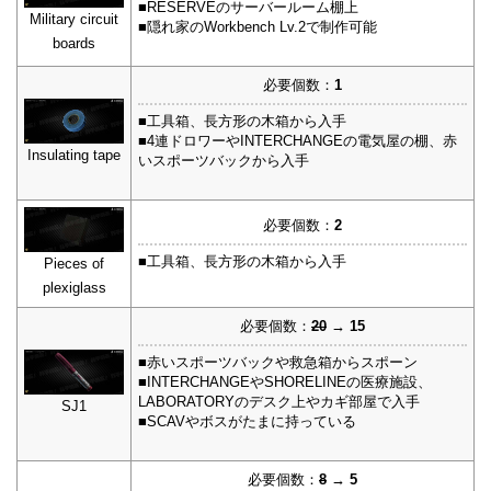
■RESERVEのサーバールーム棚上
Military circuit
■隠れ家のWorkbench Lv.2で制作可能
boards
必要個数：
1
■工具箱、長方形の木箱から入手
■4連ドロワーやINTERCHANGEの電気屋の棚、赤
Insulating tape
いスポーツバックから入手
必要個数：
2
■工具箱、長方形の木箱から入手
Pieces of
plexiglass
必要個数：
20
→ 15
■赤いスポーツバックや救急箱からスポーン
■INTERCHANGEやSHORELINEの医療施設、
LABORATORYのデスク上やカギ部屋で入手
SJ1
■SCAVやボスがたまに持っている
必要個数：
8
→ 5