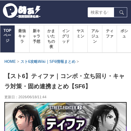
TOP
最強
新キ
かま
イン
ヤス
アル
ティ
ボシ
ペー
キャ
ャラ
いた
グリ
ミン
ジュ
ファ
ュ
ジ
ラ
予想
ちの
ッド
ン
夜
HOME
>
スト6攻略Wiki｜SF6情報まとめ
>
【スト6】ティファ｜コンボ・立ち回り・キャ
ラ対策・固め連携まとめ【SF6】
更新日：
2026/06/18/11:44