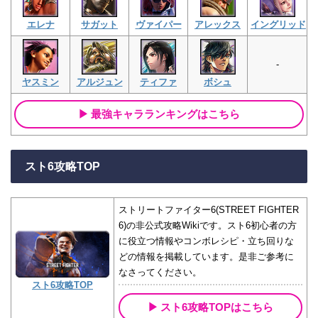
エレナ
サガット
ヴァイパー
アレックス
イングリッド
-
ヤスミン
アルジュン
ティファ
ボシュ
最強キャラランキングはこちら
スト6攻略TOP
ストリートファイター6(STREET FIGHTER
6)の非公式攻略Wikiです。スト6初心者の方
に役立つ情報やコンボレシピ・立ち回りな
どの情報を掲載しています。是非ご参考に
なさってください。
スト6攻略TOP
スト6攻略TOPはこちら