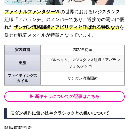
ファイナルファンタジーVII
の世界におけるレジスタンス
組織「アバランチ」のメンバーであり、近接での闘いに優
れた
ザンガン流格闘術とアビリティと呼ばれる特殊な力
を
併せた戦闘スタイルが特徴となっています。
実装時期
2027年初頭
ニブルヘイム、レジスタンス組織「アバラン
出身
チ」のメンバー
ファイティングス
ザンガン流格闘術
タイル
新キャラについての記事はこちら
モダン操作に無い技やクラシックとの違いについて
随時更新予定