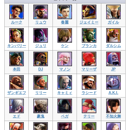
ルーク
リュウ
春麗
ジェイミー
ガイル
キンバリー
ジュリ
ケン
ブランカ
ダルシム
本田
DJ
マノン
マリーザ
JP
ザンギエフ
リリー
キャミィ
ラシード
A.K.I.
エド
豪鬼
ベガ
テリー
不知火舞