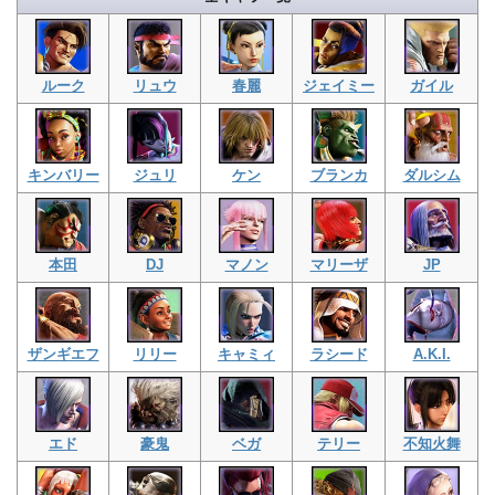
ルーク
リュウ
春麗
ジェイミー
ガイル
キンバリー
ジュリ
ケン
ブランカ
ダルシム
本田
DJ
マノン
マリーザ
JP
ザンギエフ
リリー
キャミィ
ラシード
A.K.I.
エド
豪鬼
ベガ
テリー
不知火舞