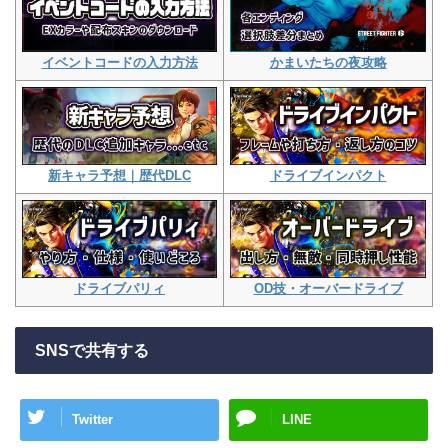
イベントコードの入力方法
かまいたちの夜攻略
新キャラ予想｜歴代DLC
ドライブインパクト
ドライブパリィ
OD技・オーバードライブ
SNSで共有する
Twitter
LINE