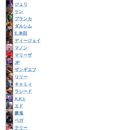
ジュリ
ケン
ブランカ
ダルシム
E.本田
ディージェイ
マノン
マリーザ
JP
ザンギエフ
リリー
キャミィ
ラシード
A.K.I.
エド
豪鬼
ベガ
テリー