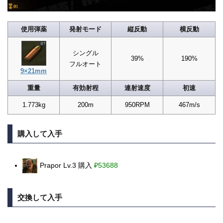
使用弾薬
発射モード
縦反動
横反動
シングル
39%
190%
フルオート
9×21mm
重量
有効射程
連射速度
初速
1.773kg
200m
950RPM
467m/s
購入して入手
Prapor Lv.3 購入
₽53688
交換して入手