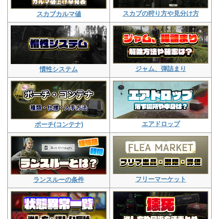
スカブの狩り方や見分け方
スカブカルマ値
ジャム、弾詰まり
慣性システム
エアドロップ
ポーチ(コンテナ)
フリーマーケット
ランスルーの条件