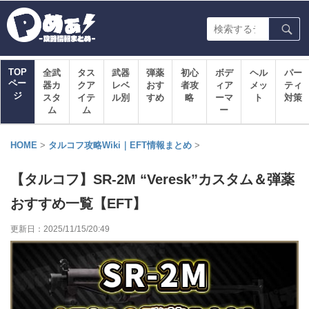
TOP
全武
タス
武器
弾薬
初心
ボデ
ヘル
パー
ペー
器カ
クア
レベ
おす
者攻
ィア
メッ
ティ
ジ
スタ
イテ
ル別
すめ
略
ーマ
ト
対策
ム
ム
ー
HOME
>
タルコフ攻略Wiki｜EFT情報まとめ
>
【タルコフ】SR-2M “Veresk”カスタム＆弾薬
おすすめ一覧【EFT】
更新日：
2025/11/15/20:49