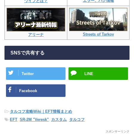
エラー、バグ情報
ワイプとは？
Streets of Tarkov
アリーナ
SNSで共有する
Twitter
LINE
Facebook
-
タルコフ攻略Wiki｜EFT情報まとめ
-
EFT
,
SR-2M "Veresk"
,
カスタム
,
タルコフ
スポンサーリンク