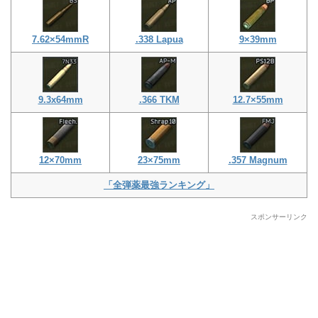
7.62×54mmR
.338 Lapua
9×39mm
9.3x64mm
.366 TKM
12.7×55mm
12×70mm
23×75mm
.357 Magnum
「全弾薬最強ランキング」
スポンサーリンク