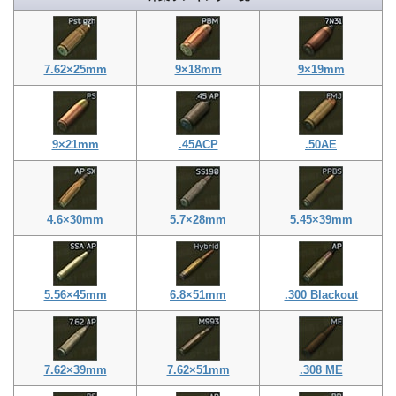
7.62×25mm
9×18mm
9×19mm
9×21mm
.45ACP
.50AE
4.6×30mm
5.7×28mm
5.45×39mm
5.56×45mm
6.8×51mm
.300 Blackout
7.62×39mm
7.62×51mm
.308 ME