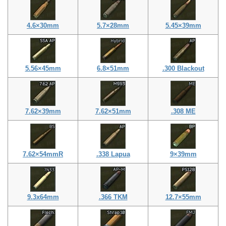
4.6×30mm
5.7×28mm
5.45×39mm
5.56×45mm
6.8×51mm
.300 Blackout
7.62×39mm
7.62×51mm
.308 ME
7.62×54mmR
.338 Lapua
9×39mm
9.3x64mm
.366 TKM
12.7×55mm