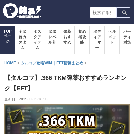
TOP
全武
タス
武器
弾薬
初心
ボデ
ヘル
パー
ペー
器カ
クア
レベ
おす
者攻
ィア
メッ
ティ
ジ
スタ
イテ
ル別
すめ
略
ーマ
ト
対策
ム
ム
ー
HOME
>
タルコフ攻略Wiki｜EFT情報まとめ
>
【タルコフ】.366 TKM弾薬おすすめランキン
グ【EFT】
更新日：
2025/11/15/20:58