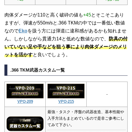
肉体ダメージが110と高く破砕の値も
+45
とそこそこあり
ますが、弾速が550m/sと.366 TKMの中では一番低い数値
なので
Eko
を扱う方には弾道に違和感があるかも知れませ
ん。しかしながら貫通力14と低めな数値なので、
防具の付
いていない足や手などを狙う事により肉体ダメージのメリ
ットを活かす
と良いでしょう。
.366 TKM武器カスタム一覧
-
VPO-209
VPO-215
最強・タスク・序盤の武器改造、基本性能や
入手方法もまとめているので是非ご参考にし
てみて下さい。