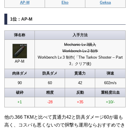
AP-M
Eko
Geksa
1位：AP-M
弾名称
入手方法
Mechanic Lv.3購入
Workbench Lv.2 制作
Workbench Lv.3 制作(「The Tarkov Shooter – Part
AP-M
3」クリア後)
肉体ダメ
防具ダメ
貫通力
弾速
90
60
42
602m/s
破砕
精度
反動
重軽度出血
+1
-28
+35
+10/-
他の.366 TKMと比べて貫通力42と防具ダメージ60が最も
高く、コスパも悪くないので胴撃ち運用ならおすすめでき