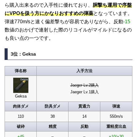
ら購入出来るので入手性に優れており、
胴撃ち運用で序盤
にVPOを扱う方にかなりおすすめの弾薬
となっています。
弾速770m/sと速く偏差撃ちが容易でありながら、反動
-15
数値のおかげで連射した際のリコイルがマイルドになるの
も良い点の一つです。
3位：Geksa
弾名称
入手方法
Jaeger Lv.2購入
Jaeger Lv.1購入
Geksa
肉体ダメ
防具ダメ
貫通力
弾速
110
38
14
550m/s
破砕
精度
反動
重軽度出血
+45
–
–
+10/+30