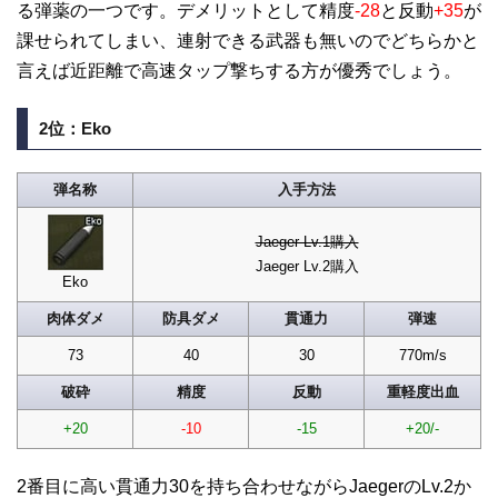
る弾薬の一つです。デメリットとして精度
-28
と反動
+35
が
課せられてしまい、連射できる武器も無いのでどちらかと
言えば近距離で高速タップ撃ちする方が優秀でしょう。
2位：Eko
弾名称
入手方法
Jaeger Lv.1購入
Jaeger Lv.2購入
Eko
肉体ダメ
防具ダメ
貫通力
弾速
73
40
30
770m/s
破砕
精度
反動
重軽度出血
+20
-10
-15
+20/-
2番目に高い貫通力30を持ち合わせながらJaegerのLv.2か