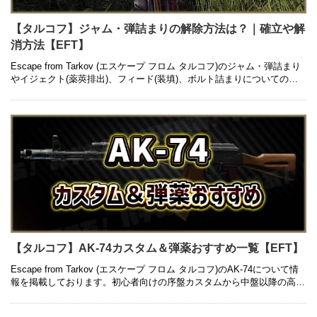
【タルコフ】ジャム・弾詰まりの解除方法は？｜確立や解
消方法【EFT】
Escape from Tarkov (エスケープ フロム タルコフ)のジャム・弾詰まり
やイジェクト(薬莢排出)、フィード(装填)、ボルト詰まりについての記
事になります。発生する確率や直す方法などにつ …
【タルコフ】AK-74カスタム＆弾薬おすすめ一覧【EFT】
Escape from Tarkov (エスケープ フロム タルコフ)のAK-74について情
報を掲載しております。初心者向けの序盤カスタムから中盤以降の高級
カスタム、入手方法や弾薬のおすすめについても …