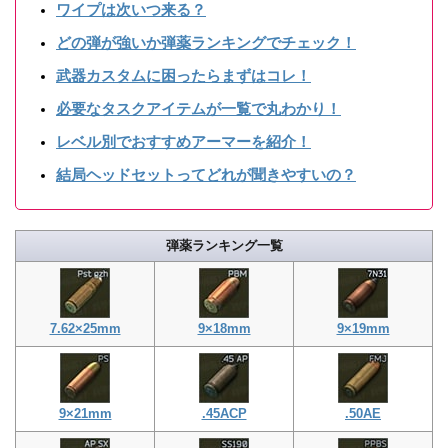
ワイプは次いつ来る？
どの弾が強いか弾薬ランキングでチェック！
武器カスタムに困ったらまずはコレ！
必要なタスクアイテムが一覧で丸わかり！
レベル別でおすすめアーマーを紹介！
結局ヘッドセットってどれが聞きやすいの？
弾薬ランキング一覧
7.62×25mm
9×18mm
9×19mm
9×21mm
.45ACP
.50AE