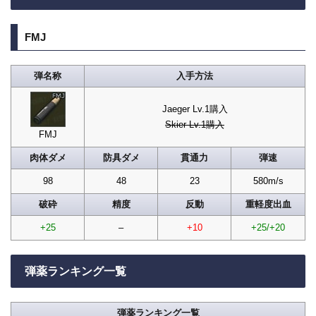
FMJ
弾名称
入手方法
Jaeger Lv.1購入
Skier Lv.1購入
FMJ
肉体ダメ
防具ダメ
貫通力
弾速
98
48
23
580m/s
破砕
精度
反動
重軽度出血
+25
–
+10
+25/+20
弾薬ランキング一覧
弾薬ランキング一覧