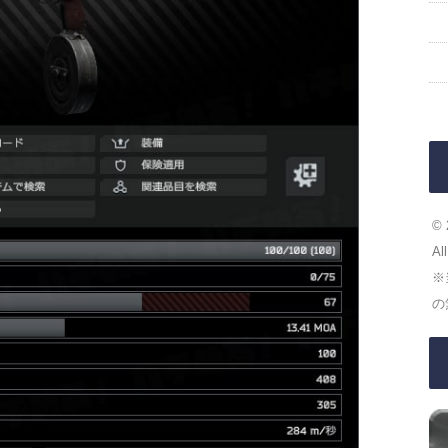
© 
Al
※
の