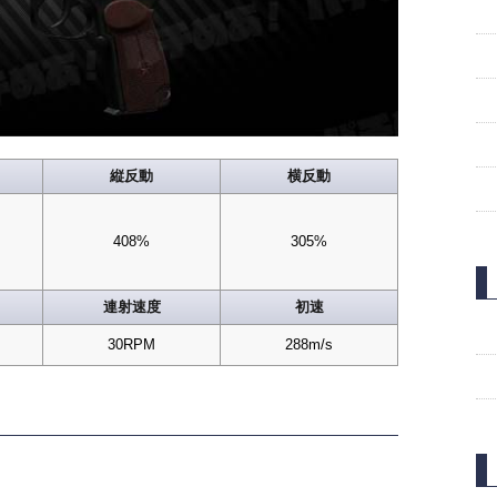
縦反動
横反動
408%
305%
連射速度
初速
30RPM
288m/s