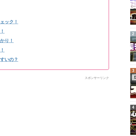
ェック！
！
かり！
！
すいの？
スポンサーリンク