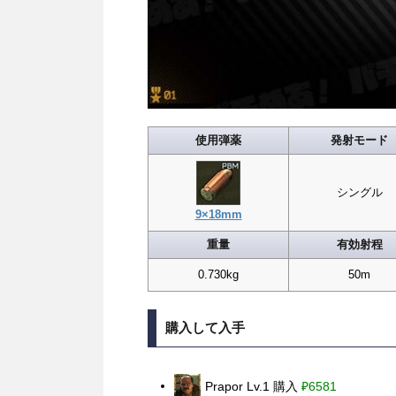
使用弾薬
発射モード
シングル
9×18mm
重量
有効射程
0.730kg
50m
購入して入手
Prapor Lv.1 購入
₽6581