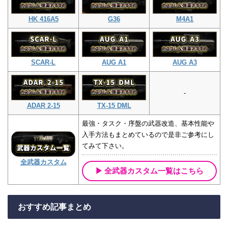
HK 416A5
G36
M4A1
SCAR-L
AUG A1
AUG A3
-
ADAR 2-15
TX-15 DML
最強・タスク・序盤の武器改造、基本性能や
入手方法もまとめているので是非ご参考にし
てみて下さい。
全武器カスタム
全武器カスタム一覧はこちら
おすすめ記事まとめ