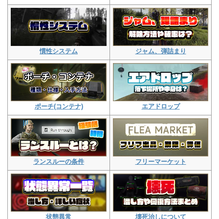
ジャム、弾詰まり
慣性システム
エアドロップ
ポーチ(コンテナ)
フリーマーケット
ランスルーの条件
壊死治しについて
状態異常