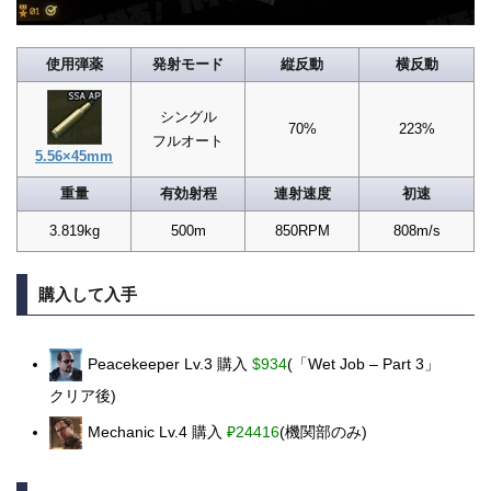
使用弾薬
発射モード
縦反動
横反動
シングル
70%
223%
フルオート
5.56×45mm
重量
有効射程
連射速度
初速
3.819kg
500m
850RPM
808m/s
購入して入手
Peacekeeper Lv.3 購入
$934
(「Wet Job – Part 3」
クリア後)
Mechanic Lv.4 購入
₽24416
(機関部のみ)