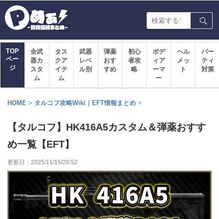
TOP
全武
タス
武器
弾薬
初心
ボデ
ヘル
パー
ペー
器カ
クア
レベ
おす
者攻
ィア
メッ
ティ
ジ
スタ
イテ
ル別
すめ
略
ーマ
ト
対策
ム
ム
ー
HOME
>
タルコフ攻略Wiki｜EFT情報まとめ
>
【タルコフ】HK416A5カスタム＆弾薬おすす
め一覧【EFT】
更新日：
2025/11/15/20:52