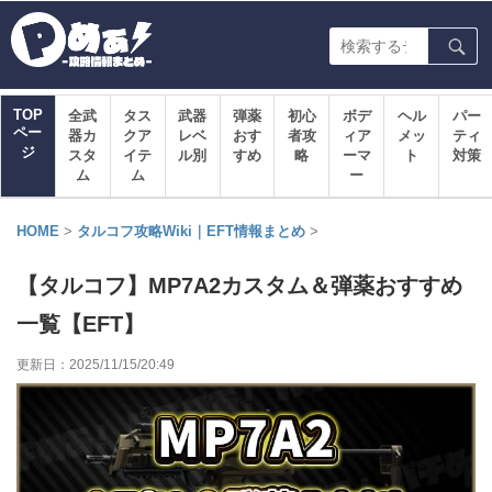
TOP
全武
タス
武器
弾薬
初心
ボデ
ヘル
パー
ペー
器カ
クア
レベ
おす
者攻
ィア
メッ
ティ
ジ
スタ
イテ
ル別
すめ
略
ーマ
ト
対策
ム
ム
ー
HOME
>
タルコフ攻略Wiki｜EFT情報まとめ
>
【タルコフ】MP7A2カスタム＆弾薬おすすめ
一覧【EFT】
更新日：
2025/11/15/20:49