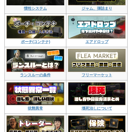
ジャム、弾詰まり
慣性システム
エアドロップ
ポーチ(コンテナ)
フリーマーケット
ランスルーの条件
壊死治しについて
状態異常