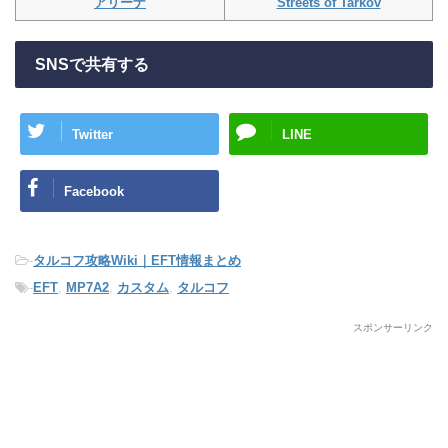
Streets of Tarkov
アリーナ
SNSで共有する
Twitter
LINE
Facebook
-
タルコフ攻略Wiki｜EFT情報まとめ
-
EFT
,
MP7A2
,
カスタム
,
タルコフ
スポンサーリンク