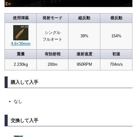
使用弾薬
発射モード
縦反動
横反動
シングル
39%
154%
フルオート
4.6×30mm
重量
有効射程
連射速度
初速
2.230kg
200m
950RPM
704m/s
購入して入手
なし
交換して入手