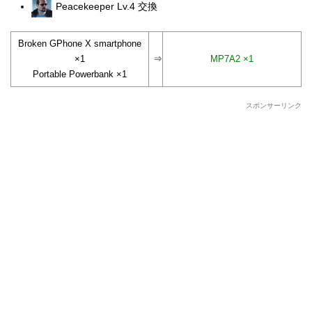
Peacekeeper Lv.4 交換
Broken GPhone X smartphone
×1
⇒
MP7A2 ×1
Portable Powerbank ×1
スポンサーリンク