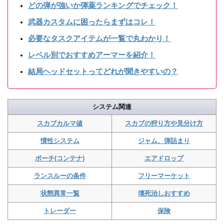
どの弾が強いか弾薬ランキングでチェック！
武器カスタムに困ったらまずはコレ！
必要なタスクアイテムが一覧で丸わかり！
レベル別でおすすめアーマーを紹介！
結局ヘッドセットってどれが聞きやすいの？
システム関連
スカブカルマ値
スカブの狩り方や見分け方
慣性システム
ジャム、弾詰まり
ポーチ(コンテナ)
エアドロップ
ランスルーの条件
フリーマーケット
状態異常一覧
壊死治しおすすめ
トレーダー
保険