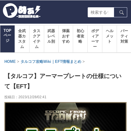
TOP
全武
タス
武器
弾薬
初心
ボデ
ヘル
パー
ペー
器カ
クア
レベ
おす
者攻
ィア
メッ
ティ
ジ
スタ
イテ
ル別
すめ
略
ーマ
ト
対策
ム
ム
ー
HOME
>
タルコフ攻略Wiki｜EFT情報まとめ
>
【タルコフ】アーマープレートの仕様につい
て【EFT】
投稿日：
2023/12/28/02:41