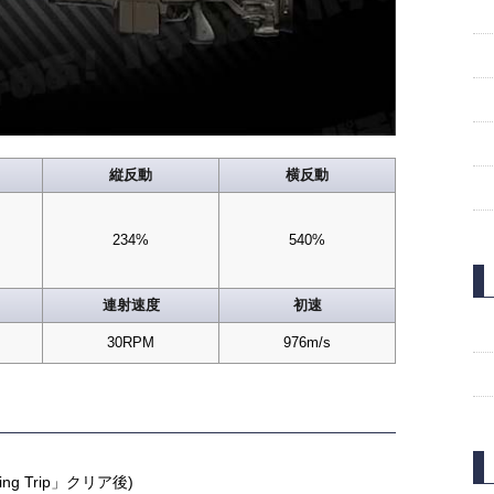
縦反動
横反動
234%
540%
連射速度
初速
30RPM
976m/s
ting Trip」クリア後)