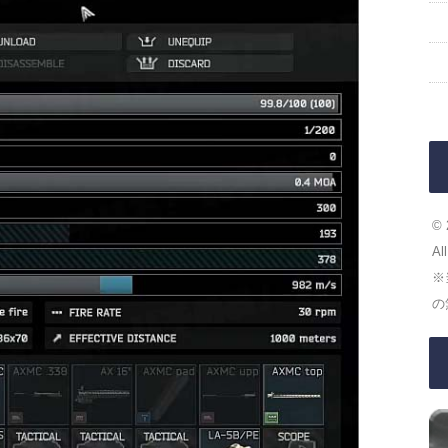
© 
Al
※
の