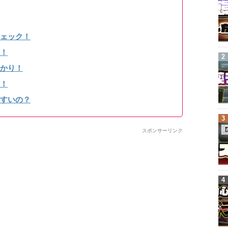
ェック！
！
かり！
！
すいの？
スポンサーリンク