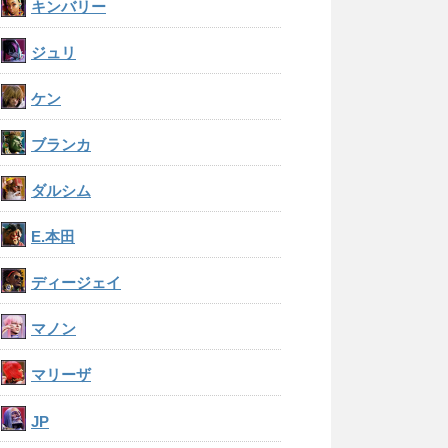
キンバリー
ジュリ
ケン
ブランカ
ダルシム
E.本田
ディージェイ
マノン
マリーザ
JP