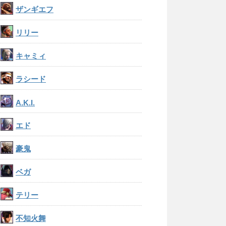
ザンギエフ
リリー
キャミィ
ラシード
A.K.I.
エド
豪鬼
ベガ
テリー
不知火舞