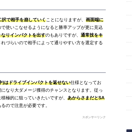
の二択で相手を崩していく
ことになりますが、
画面端に
ので使いこなせるようになると勝率アップが更に見込
きなりインパクトを出す
のもありですが、
通常技をキ
されづらいので相手によって通りやすい方を選定する
中)はドライブインパクトを返せない
仕様となってお
態になり大ダメージ獲得のチャンスとなります。従っ
は積極的に狙っていきたいですが、
あからさまだとSA
あるので注意が必要です。
スポンサーリンク