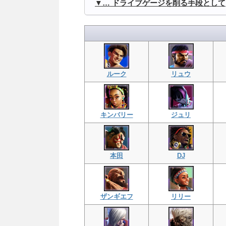
… ドライブゲージを削る手段として
ルーク
リュウ
キンバリー
ジュリ
本田
DJ
ザンギエフ
リリー