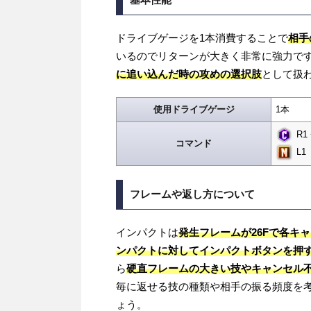
ドライブゲージを1本消費することで
相手
いるのでリターンが大きく非常に強力で
に追い込んだ時の攻めの選択肢
として扱
使用ドライブゲージ
1本
R1 
コマンド
L1
フレームや返し方について
インパクトは
発生フレームが26Fで各キ
ンパクトに対してインパクトボタンを押
ら
硬直フレームの大きい技やキャンセル
毎に返せる技の種類や相手の振る頻度を
ょう。