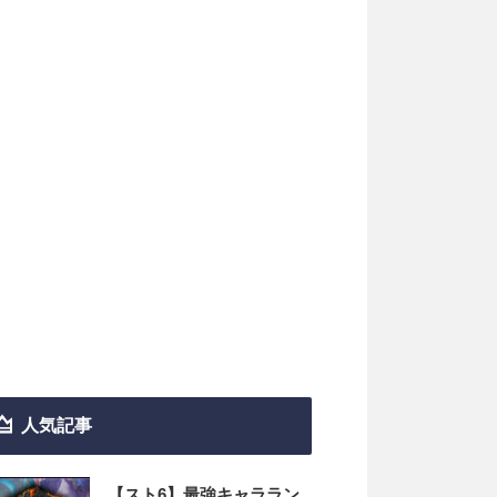
人気記事
【スト6】最強キャララン