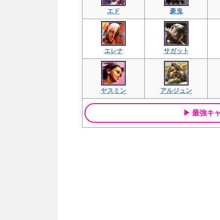
エド
豪鬼
エレナ
サガット
ヤスミン
アルジュン
最強キ