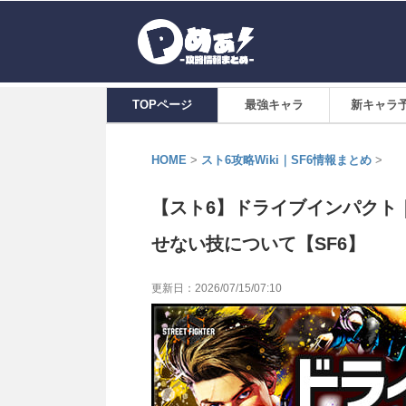
TOPページ
最強キャラ
新キャラ
HOME
>
スト6攻略Wiki｜SF6情報まとめ
>
【スト6】ドライブインパクト
せない技について【SF6】
更新日：
2026/07/15/07:10