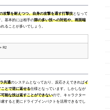
の攻撃を耐えつつ、自身の攻撃を通す打撃技
となって
す。基本的には相手の
隙の多い技への対処や、画面端
われることが多いでしょう。
+ R2
ャラ共通
のシステムとなっており、反応さえできれば
イ
すことで逆に返せる
仕様となっています。しかしなが
不可能な技は返すことができない
ので、キャラクター
考慮すると更にドライブインパクトを活用できるでし