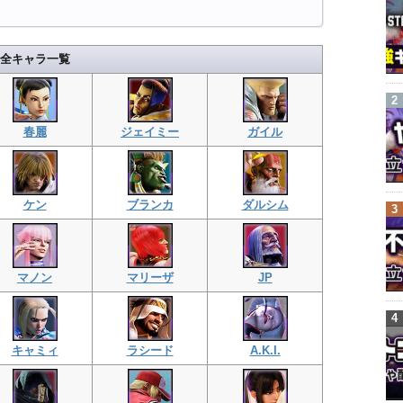
全キャラ一覧
春麗
ジェイミー
ガイル
ケン
ブランカ
ダルシム
マノン
マリーザ
JP
キャミィ
ラシード
A.K.I.