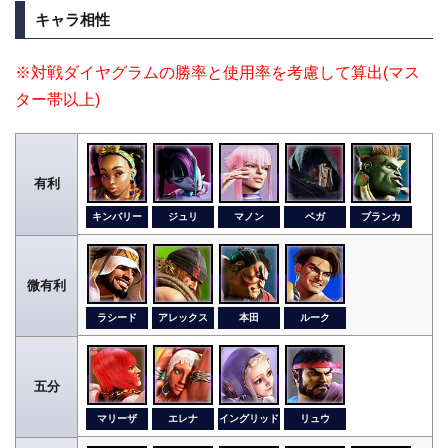
キャラ相性
※対戦ダイヤグラムの勝率と使用率を考慮して算出(マス
ター帯以上)
有利
キンバリー
ジュリ
マノン
ベガ
ブランカ
微有利
ラシード
アレックス
本田
ルーク
五分
マリーザ
エレナ
イングリッド
リュウ