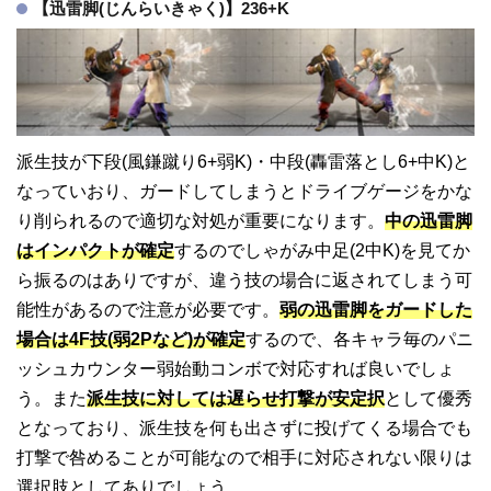
【迅雷脚(じんらいきゃく)】236+K
派生技が下段(風鎌蹴り6+弱K)・中段(轟雷落とし6+中K)と
なっていおり、ガードしてしまうとドライブゲージをかな
り削られるので適切な対処が重要になります。
中の迅雷脚
はインパクトが確定
するのでしゃがみ中足(2中K)を見てか
ら振るのはありですが、違う技の場合に返されてしまう可
能性があるので注意が必要です。
弱の迅雷脚をガードした
場合は4F技(弱2Pなど)が確定
するので、各キャラ毎のパニ
ッシュカウンター弱始動コンボで対応すれば良いでしょ
う。また
派生技に対しては遅らせ打撃が安定択
として優秀
となっており、派生技を何も出さずに投げてくる場合でも
打撃で咎めることが可能なので相手に対応されない限りは
選択肢としてありでしょう。