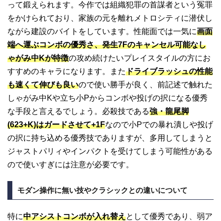
って鍛えられます。今作では組織犯罪の首謀者という冤罪
をかけられており、家族の元を離れメトロシティに潜伏し
ながら建設のバイトをしています。性能面では一気に
画面
端へ運ぶコンボの優秀さ、発生7Fのキャンセル可能なし
ゃがみ中Kが特徴
の攻め続けたいプレイスタイルの方にお
すすめのキャラになります。また
ドライブラッシュの性能
も速くて伸びも良い
ので使い勝手が良く、前記述で触れた
しゃがみ中Kや立ち小Pからコンボや投げの択になる優秀
な手段と言えるでしょう。必殺技である
強・龍尾脚
(623+K)はガードさせて+1F
なので小Pでの暴れ潰しや投げ
の択に持ち込める優秀技でありますが、多用してしまうと
ジャストパリィやインパクトを受けてしまう可能性がある
ので使いすぎには注意が必要です。
モダン操作に無い技やクラシックとの違いについて
特に
中アシストコンボが入れ替え
として優秀であり、弱ア