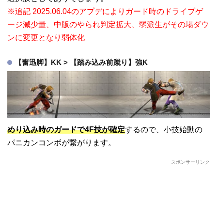
※追記 2025.06.04のアプデによりガード時のドライブゲ
ージ減少量、中版のやられ判定拡大、弱派生がその場ダウ
ンに変更となり弱体化
【奮迅脚】KK > 【踏み込み前蹴り】強K
めり込み時のガードで4F技が確定
するので、小技始動の
パニカンコンボが繋がります。
スポンサーリンク