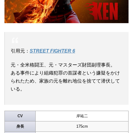
引用元：
STREET FIGHTER 6
元・全米格闘王、元・マスターズ財団副理事長。
ある事件により組織犯罪の首謀者という嫌疑をかけ
られたため、家族の元を離れ地位を捨てて潜伏して
いる。
CV
岸祐二
身長
175cm