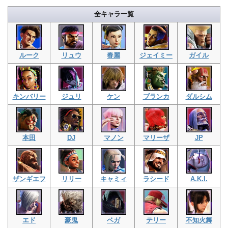
全キャラ一覧
ルーク
リュウ
春麗
ジェイミー
ガイル
キンバリー
ジュリ
ケン
ブランカ
ダルシム
本田
DJ
マノン
マリーザ
JP
ザンギエフ
リリー
キャミィ
ラシード
A.K.I.
エド
豪鬼
ベガ
テリー
不知火舞