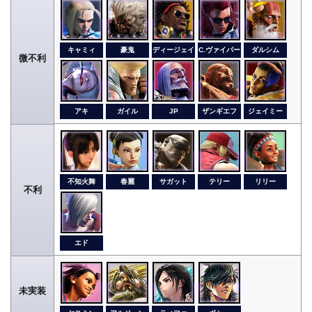
キャミィ
豪鬼
ディージェイ
C.ヴァイパー
ダルシム
微不利
アキ
ガイル
JP
ザンギエフ
ジェイミー
不知火舞
春麗
サガット
テリー
リリー
不利
エド
未実装