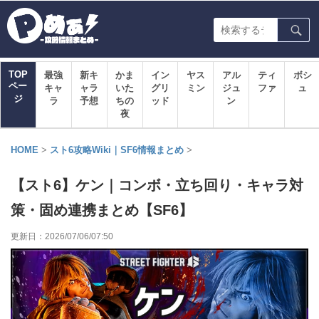
TOP
最強
新キ
かま
イン
ヤス
アル
ティ
ボシ
ペー
キャ
ャラ
いた
グリ
ミン
ジュ
ファ
ュ
ジ
ラ
予想
ちの
ッド
ン
夜
HOME
>
スト6攻略Wiki｜SF6情報まとめ
>
【スト6】ケン｜コンボ・立ち回り・キャラ対
策・固め連携まとめ【SF6】
更新日：
2026/07/06/07:50