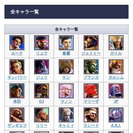
全キャラ一覧
全キャラ一覧
ルーク
リュウ
春麗
ジェイミー
ガイル
キンバリー
ジュリ
ケン
ブランカ
ダルシム
本田
DJ
マノン
マリーザ
JP
ザンギエフ
リリー
キャミィ
ラシード
A.K.I.