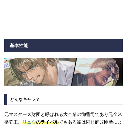
基本性能
どんなキャラ？
元マスターズ財団と呼ばれる大企業の御曹司であり元全米
格闘王、
リュウ
のライバル
でもある彼は同じ師匠剛拳によ