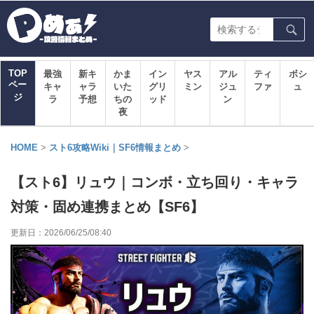
TOP
最強
新キ
かま
イン
ヤス
アル
ティ
ボシ
ペー
キャ
ャラ
いた
グリ
ミン
ジュ
ファ
ュ
ジ
ラ
予想
ちの
ッド
ン
夜
HOME
>
スト6攻略Wiki｜SF6情報まとめ
>
【スト6】リュウ｜コンボ・立ち回り・キャラ
対策・固め連携まとめ【SF6】
更新日：
2026/06/25/08:40