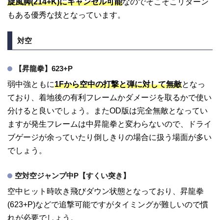
旋風脚(214+K)にキャンセル可能
なのでそこそこリターン
もある優秀な技となっています。
対空
【昇龍拳】623+P
弱中強ともに
1Fから空中の打撃と弾に対して無敵
となっ
ており、着地後の有利フレームかダメージを取るかで使い
分けると良いでしょう。またOD版は完全無敵となってい
ますが発生フレームは中昇龍拳と変わらないので、ドライ
ブゲージが余っていたり倒しきりの場合に扱う場面が多い
でしょう。
空対空ジャンプ中P【すくい突き】
空中ヒット時吹き飛びダウン状態となっており、昇龍拳
(623+P)などで追撃可能ですがタイミングが難しいので慣
れが必要でしょう。