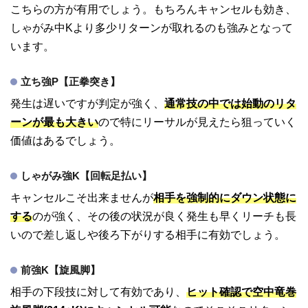
こちらの方が有用でしょう。もちろんキャンセルも効き、
しゃがみ中Kより多少リターンが取れるのも強みとなって
います。
立ち強P【正拳突き】
発生は遅いですが判定が強く、
通常技の中では始動のリタ
ーンが最も大きい
ので特にリーサルが見えたら狙っていく
価値はあるでしょう。
しゃがみ強K【回転足払い】
キャンセルこそ出来ませんが
相手を強制的にダウン状態に
する
のが強く、その後の状況が良く発生も早くリーチも長
いので差し返しや後ろ下がりする相手に有効でしょう。
前強K【旋風脚】
相手の下段技に対して有効であり、
ヒット確認で空中竜巻