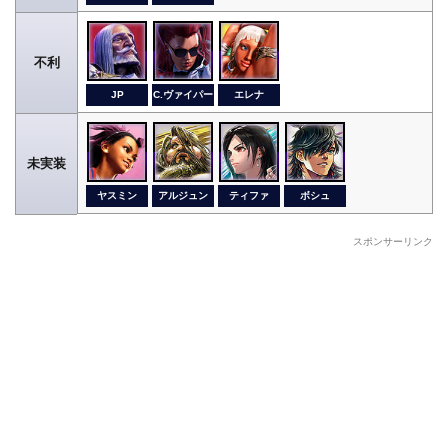
不利
JP
C.ヴァイパー
エレナ
未実装
ヤスミン
アルジュン
ティファ
ボシュ
スポンサーリンク