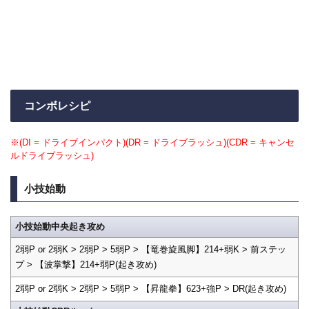
コンボレシピ
※(DI = ドライブインパクト)(DR = ドライブラッシュ)(CDR = キャンセ
ルドライブラッシュ)
小技始動
小技始動中央起き攻め
2弱P or 2弱K > 2弱P > 5弱P > 【竜巻旋風脚】214+弱K > 前ステッ
プ > 【波掌撃】214+弱P(起き攻め)
2弱P or 2弱K > 2弱P > 5弱P > 【昇龍拳】623+強P > DR(起き攻め)