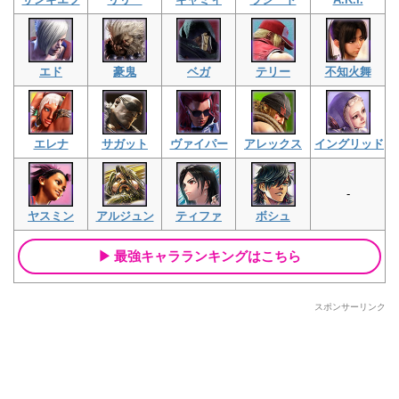
エド
豪鬼
ベガ
テリー
不知火舞
エレナ
サガット
ヴァイパー
アレックス
イングリッド
-
ヤスミン
アルジュン
ティファ
ボシュ
最強キャラランキングはこちら
スポンサーリンク