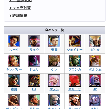
キャラ対策
詳細情報
全キャラ一覧
ルーク
リュウ
春麗
ジェイミー
ガイル
キンバリー
ジュリ
ケン
ブランカ
ダルシム
本田
DJ
マノン
マリーザ
JP
ザンギエフ
リリー
キャミィ
ラシード
A.K.I.