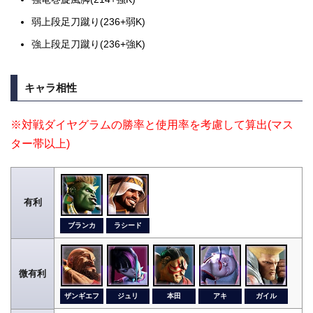
弱上段足刀蹴り(236+弱K)
強上段足刀蹴り(236+強K)
キャラ相性
※対戦ダイヤグラムの勝率と使用率を考慮して算出(マス
ター帯以上)
有利
ブランカ
ラシード
微有利
ザンギエフ
ジュリ
本田
アキ
ガイル