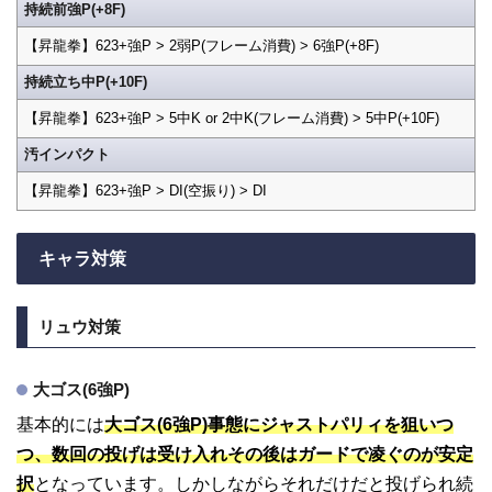
持続前強P(+8F)
【昇龍拳】623+強P > 2弱P(フレーム消費) > 6強P(+8F)
持続立ち中P(+10F)
【昇龍拳】623+強P > 5中K or 2中K(フレーム消費) > 5中P(+10F)
汚インパクト
【昇龍拳】623+強P > DI(空振り) > DI
キャラ対策
リュウ対策
大ゴス(6強P)
基本的には
大ゴス(6強P)事態にジャストパリィを狙いつ
つ、数回の投げは受け入れその後はガードで凌ぐのが安定
択
となっています。しかしながらそれだけだと投げられ続