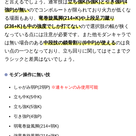
と言えるでしょう。通常技は
立ち強K(5強K)と引き強P(4
強P)が無い
のでコンボルートが限られており火力が低くな
る場面もあり、
竜巻旋風脚(214+K)や上段足刀蹴り
(236+K)も中の強度でしか打てない
ので選択肢の幅が狭く
なっている点には注意が必要です。また他モダンキャラで
は無い場合のある
中段技の鎖骨割り(6中P)が使える
のは良
い点の一つとなっており、立ち回りに関してはそこまでク
ラシックと差異はないでしょう。
モダン操作に無い技
しゃがみ弱P(2弱P)
※連キャンのみ使用可能
立ち中K(5中K)
立ち強K(5強K)
引き強P(4強P)
弱竜巻旋風脚(214+弱K)
強竜巻旋風脚(214+強K)