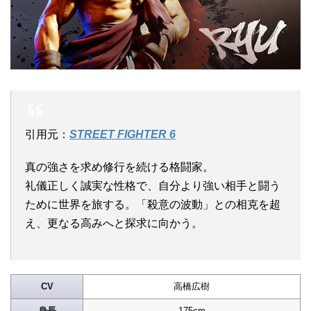
引用元：
STREET FIGHTER 6
真の強さを求め修行を続ける格闘家。
礼儀正しく誠実な性格で、自分より強い相手と闘う
ために世界を旅する。「殺意の波動」との相克を超
え、更なる高みへと探求に向かう。
CV
高橋広樹
身長
175cm