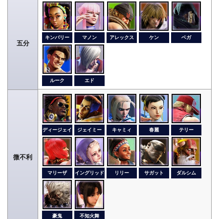
キンバリー
マノン
アレックス
ケン
ベガ
五分
ルーク
エド
ディージェイ
ジェイミー
キャミィ
春麗
テリー
微不利
マリーザ
イングリッド
リリー
サガット
ダルシム
豪鬼
不知火舞