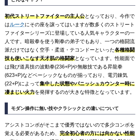
初代ストリートファイターの主人公
となっており、今作で
は
ルーク
にその座を譲ってはいますが数多くのストリート
ファイターシリーズに登場している人気キャラクターの一
人です。暗殺拳を使う剛拳の弟子でもあり、一つの格闘流
派だけではなく空手・柔道・テコンドーといった
各種格闘
技も使いこなす天才肌の格闘家
となっています。性能面で
は飛び道具技の波動拳(236+P)や無敵技である昇龍拳
(623+P)などベーシックなものが揃っており、電刃錬気
(22+P)によって
集中した状態やパニッシュカウンター時に
凄まじい火力
を発揮するのが大きな特徴となっています。
モダン操作に無い技やクラシックとの違いについて
アシストコンボがそこまで優秀ではないので多少コンボを
覚える必要があるため、
完全初心者の方には向かない性能