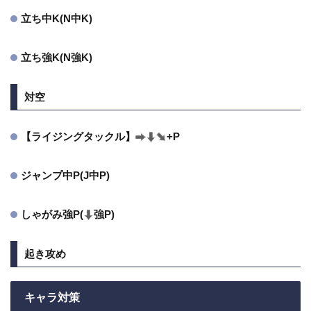
立ち中K(N中K)
立ち強K(N強K)
対空
【ライジングタックル】
+P
ジャンプ中P(J中P)
しゃがみ強P(
強P)
起き攻め
キャラ対策