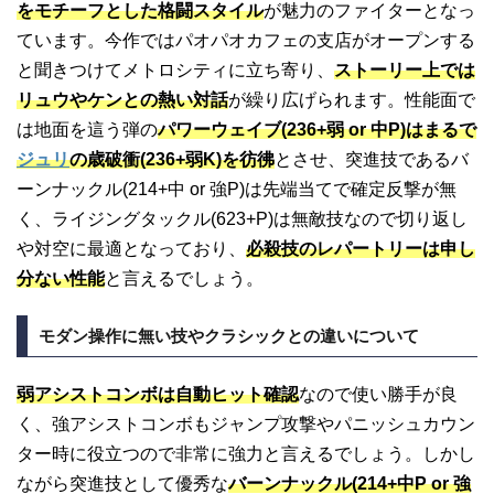
をモチーフとした格闘スタイル
が魅力のファイターとなっ
ています。今作ではパオパオカフェの支店がオープンする
と聞きつけてメトロシティに立ち寄り、
ストーリー上では
リュウやケンとの熱い対話
が繰り広げられます。性能面で
は地面を這う弾の
パワーウェイブ(236+弱 or 中P)はまるで
ジュリ
の歳破衝(236+弱K)を彷彿
とさせ、突進技であるバ
ーンナックル(214+中 or 強P)は先端当てで確定反撃が無
く、ライジングタックル(623+P)は無敵技なので切り返し
や対空に最適となっており、
必殺技のレパートリーは申し
分ない性能
と言えるでしょう。
モダン操作に無い技やクラシックとの違いについて
弱アシストコンボは自動ヒット確認
なので使い勝手が良
く、強アシストコンボもジャンプ攻撃やパニッシュカウン
ター時に役立つので非常に強力と言えるでしょう。しかし
ながら突進技として優秀な
バーンナックル(214+中P or 強