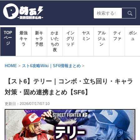
TOP
最強
新キ
かま
イン
ヤス
アル
ティ
ボシ
ペー
キャ
ャラ
いた
グリ
ミン
ジュ
ファ
ュ
ジ
ラ
予想
ちの
ッド
ン
夜
HOME
>
スト6攻略Wiki｜SF6情報まとめ
>
【スト6】テリー｜コンボ・立ち回り・キャラ
対策・固め連携まとめ【SF6】
更新日：
2026/07/17/07:10