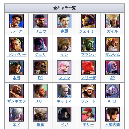
全キャラ一覧
ルーク
リュウ
春麗
ジェイミー
ガイル
キンバリー
ジュリ
ケン
ブランカ
ダルシム
本田
DJ
マノン
マリーザ
JP
ザンギエフ
リリー
キャミィ
ラシード
A.K.I.
エド
豪鬼
ベガ
テリー
不知火舞