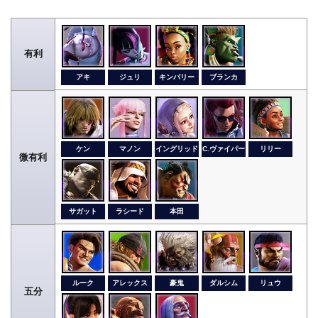
有利
アキ
ジュリ
キンバリー
ブランカ
ケン
マノン
イングリッド
C.ヴァイパー
リリー
微有利
サガット
ラシード
本田
ルーク
アレックス
豪鬼
ダルシム
リュウ
五分