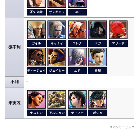
不知火舞
ザンギエフ
JP
ガイル
キャミィ
エレナ
ベガ
マリーザ
微不利
ディージェイ
ジェイミー
エド
春麗
–
不利
未実装
ヤスミン
アルジュン
ティファ
ボシュ
スポンサーリンク