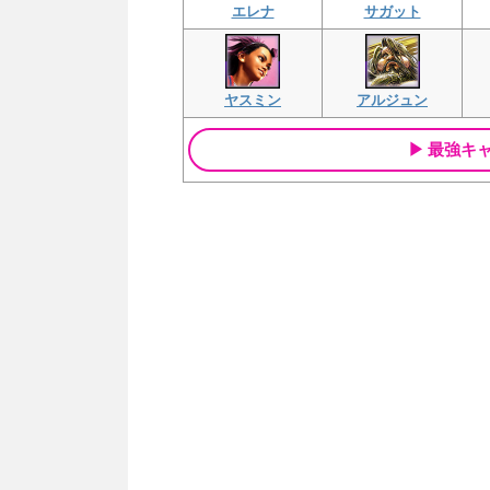
エレナ
サガット
ヤスミン
アルジュン
最強キ