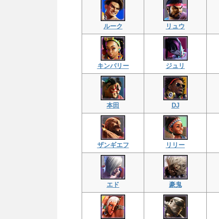
ルーク
リュウ
キンバリー
ジュリ
本田
DJ
ザンギエフ
リリー
エド
豪鬼