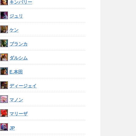
キンバリー
ジュリ
ケン
ブランカ
ダルシム
E.本田
ディージェイ
マノン
マリーザ
JP