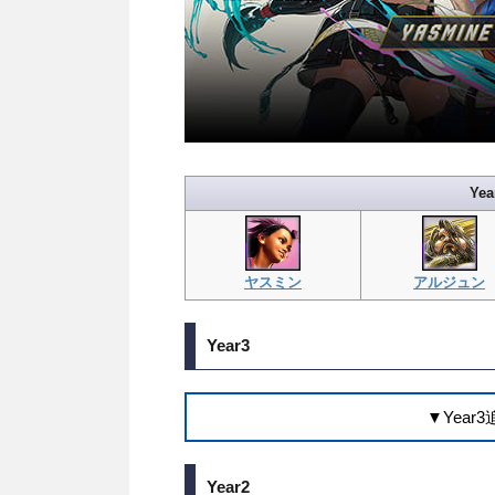
Ye
ヤスミン
アルジュン
Year3
▼Yea
Year2