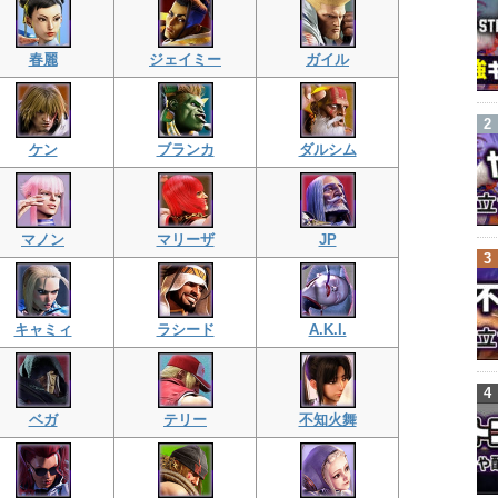
春麗
ジェイミー
ガイル
ケン
ブランカ
ダルシム
マノン
マリーザ
JP
キャミィ
ラシード
A.K.I.
ベガ
テリー
不知火舞