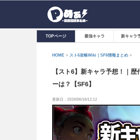
TOPページ
最強キャラ
新キャラ
HOME
>
スト6攻略Wiki｜SF6情報まとめ
>
【スト6】新キャラ予想！｜歴
ーは？【SF6】
更新日：
2026/06/18/12:12