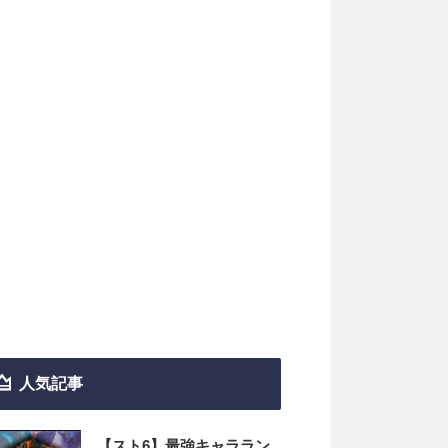
人気記事
【スト6】最強キャララン