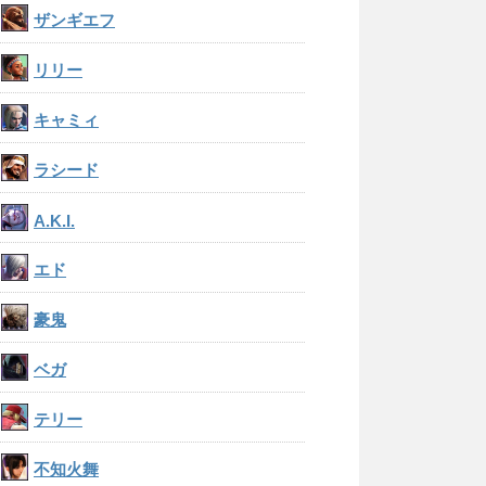
ザンギエフ
リリー
キャミィ
ラシード
A.K.I.
エド
豪鬼
ベガ
テリー
不知火舞