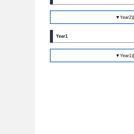
▼Yea
Year1
▼Yea