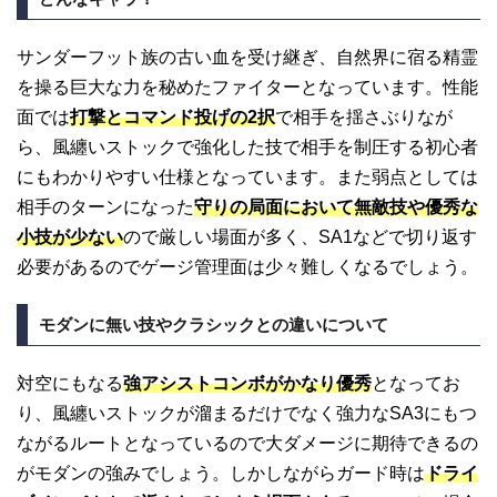
サンダーフット族の古い血を受け継ぎ、自然界に宿る精霊
を操る巨大な力を秘めたファイターとなっています。性能
面では
打撃とコマンド投げの2択
で相手を揺さぶりなが
ら、風纏いストックで強化した技で相手を制圧する初心者
にもわかりやすい仕様となっています。また弱点としては
相手のターンになった
守りの局面において無敵技や優秀な
小技が少ない
ので厳しい場面が多く、SA1などで切り返す
必要があるのでゲージ管理面は少々難しくなるでしょう。
モダンに無い技やクラシックとの違いについて
対空にもなる
強アシストコンボがかなり優秀
となってお
り、風纏いストックが溜まるだけでなく強力なSA3にもつ
ながるルートとなっているので大ダメージに期待できるの
がモダンの強みでしょう。しかしながらガード時は
ドライ