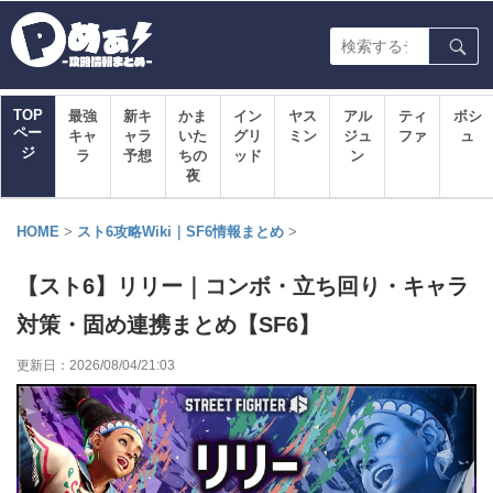
TOP
最強
新キ
かま
イン
ヤス
アル
ティ
ボシ
ペー
キャ
ャラ
いた
グリ
ミン
ジュ
ファ
ュ
ジ
ラ
予想
ちの
ッド
ン
夜
HOME
>
スト6攻略Wiki｜SF6情報まとめ
>
【スト6】リリー｜コンボ・立ち回り・キャラ
対策・固め連携まとめ【SF6】
更新日：
2026/08/04/21:03