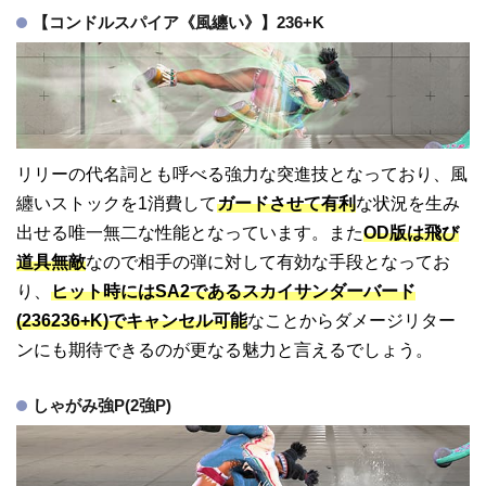
【コンドルスパイア《風纏い》】236+K
リリーの代名詞とも呼べる強力な突進技となっており、風
纏いストックを1消費して
ガードさせて有利
な状況を生み
出せる唯一無二な性能となっています。また
OD版は飛び
道具無敵
なので相手の弾に対して有効な手段となってお
り、
ヒット時にはSA2であるスカイサンダーバード
(236236+K)でキャンセル可能
なことからダメージリター
ンにも期待できるのが更なる魅力と言えるでしょう。
しゃがみ強P(2強P)