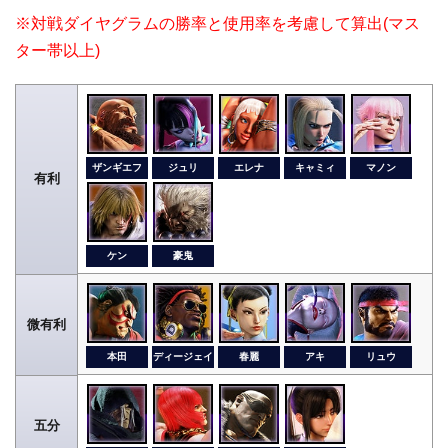
※対戦ダイヤグラムの勝率と使用率を考慮して算出(マス
ター帯以上)
ザンギエフ
ジュリ
エレナ
キャミィ
マノン
有利
ケン
豪鬼
微有利
本田
ディージェイ
春麗
アキ
リュウ
五分