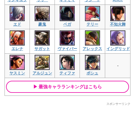
エド
豪鬼
ベガ
テリー
不知火舞
エレナ
サガット
ヴァイパー
アレックス
イングリッド
-
ヤスミン
アルジュン
ティファ
ボシュ
最強キャラランキングはこちら
スポンサーリンク