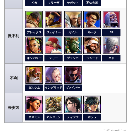
ベガ
マリーザ
サガット
不知火舞
アレックス
ジェイミー
ガイル
ルーク
JP
微不利
キンバリー
テリー
ブランカ
ラシード
エド
不利
ダルシム
イングリッド
ヴァイパー
未実装
ヤスミン
アルジュン
ティファ
ボシュ
スポンサーリンク