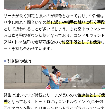
リーチが長く判定も強いのが特徴となっており、中距離よ
り少し離れた間合いでの
差し返しや相手に触りに行く手段
として扱われることが多いでしょう。また空中カウンター
時は吹き飛びダウン状態となっており、コンドルウィンド
(214+中 or 強P)で追撃可能なので
対空手段としても優秀
な
一面を持ち合わせています。
引き強P(4強P)
発生は遅いですが持続とリーチが長いので
置き技として優
秀
となっており、ヒット時にはコンドルウィンド(214+強
P)でダウンを取ったりキャンセルドライブラッシュで火力