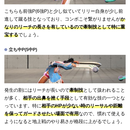
こちらも前強P(6強P)と少し似ていてリリー自身が少し前
進して蹴る技となっており、コンボこそ繋がりませんが
か
なりのリーチの長さを有しているので牽制技として特に重
宝する
でしょう。
立ち中P(5中P)
発生の割にはリーチが長いので
牽制技
として扱われること
が多く、
相手の出鼻を挫く手段
として有効な技の一つとな
っています。特に
相手のHPが少ない時のリーサルや距離
を保ってガードさせたい場面で有用
なので、慣れて使える
ようになると地上戦のやり易さが格段に上がるでしょう。