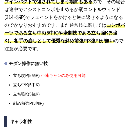
ブインパクトで返されてしまう場面もある
ので、その場合
は途中でアシストコンボを止めるか弱コンドルウィンド
(214+弱P)でフェイントをかけると逆に返せるようになる
のでかなりおすすめです。また通常技に関しては
コンボパ
ーツである立ち中K(5中K)や牽制技である立ち強K(5強
K)、相手の崩しとして優秀な斜め前強P(3強P)が無い
ので
注意が必要です。
モダン操作に無い技
立ち弱P(5弱P)
※連キャンのみ使用可能
立ち中K(5中K)
立ち強K(5強K)
斜め前強P(3強P)
キャラ相性