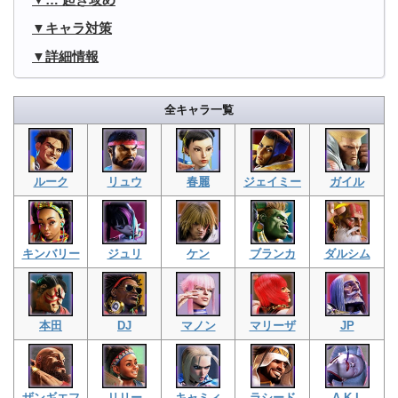
キャラ対策
詳細情報
全キャラ一覧
ルーク
リュウ
春麗
ジェイミー
ガイル
キンバリー
ジュリ
ケン
ブランカ
ダルシム
本田
DJ
マノン
マリーザ
JP
ザンギエフ
リリー
キャミィ
ラシード
A.K.I.