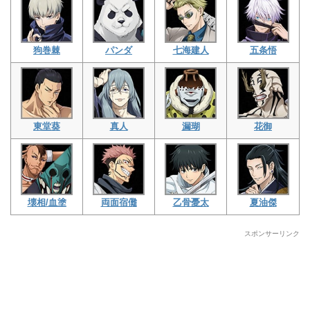
狗巻棘
パンダ
七海建人
五条悟
東堂葵
真人
漏瑚
花御
壊相/血塗
両面宿儺
乙骨憂太
夏油傑
スポンサーリンク