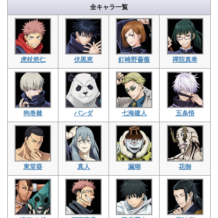
全キャラ一覧
虎杖悠仁
伏黒恵
釘崎野薔薇
禪院真希
狗巻棘
パンダ
七海建人
五条悟
東堂葵
真人
漏瑚
花御