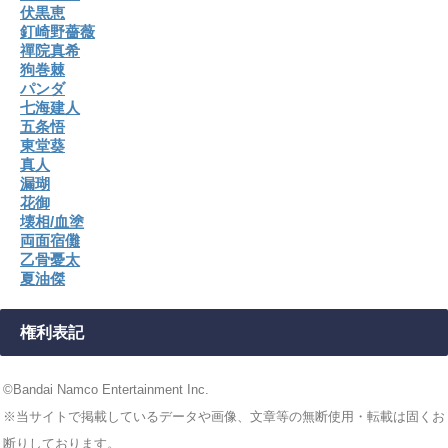
伏黒恵
釘崎野薔薇
禪院真希
狗巻棘
パンダ
七海建人
五条悟
東堂葵
真人
漏瑚
花御
壊相/血塗
両面宿儺
乙骨憂太
夏油傑
権利表記
©Bandai Namco Entertainment Inc.
※当サイトで掲載しているデータや画像、文章等の無断使用・転載は固くお
断りしております。