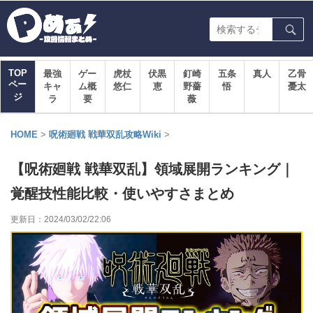
TOP
最強
ゲー
虎杖
伏黒
釘崎
五条
真人
乙骨
ペー
キャ
ム概
悠仁
恵
野薔
悟
憂太
ジ
ラ
要
薇
HOME
>
呪術廻戦 戦華双乱攻略Wiki
>
【呪術廻戦 戦華双乱】領域展開ランキング｜
覚醒技性能比較・使いやすさまとめ
更新日：
2024/03/02/22:06