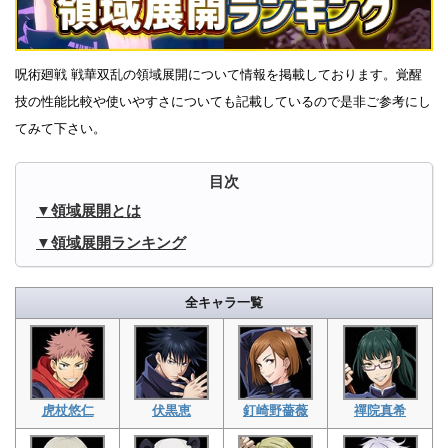
呪術廻戦 戦華双乱の領域展開について情報を掲載しております。覚醒
技の性能比較や使いやすさについても記載しているので是非ご参考にし
てみて下さい。
領域展開とは
領域展開ランキング
全キャラ一覧
虎杖悠仁
伏黒恵
釘崎野薔薇
禪院真希