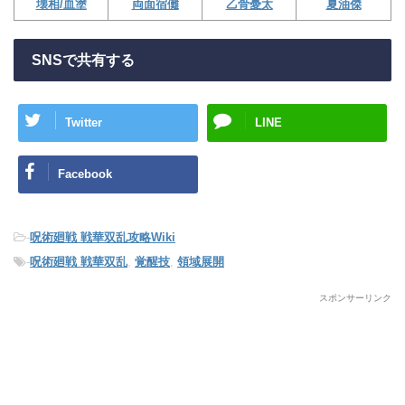
壊相/血塗
両面宿儺
乙骨憂太
夏油傑
SNSで共有する
Twitter
LINE
Facebook
-
呪術廻戦 戦華双乱攻略Wiki
-
呪術廻戦 戦華双乱
,
覚醒技
,
領域展開
スポンサーリンク