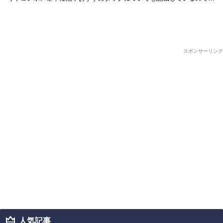
非ご参考にしてみて下さい。 基本性能 技一覧 キャラクター詳細 全キ
ャラ …
スポンサーリンク
人気記事