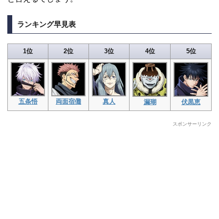
ランキング早見表
1位
2位
3位
4位
5位
五条悟
両面宿儺
真人
漏瑚
伏黒恵
スポンサーリンク