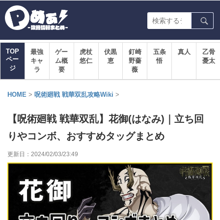
TOP
最強
ゲー
虎杖
伏黒
釘崎
五条
真人
乙骨
ペー
キャ
ム概
悠仁
恵
野薔
悟
憂太
ジ
ラ
要
薇
HOME
>
呪術廻戦 戦華双乱攻略Wiki
>
【呪術廻戦 戦華双乱】花御(はなみ)｜立ち回
りやコンボ、おすすめタッグまとめ
更新日：
2024/02/03/23:49