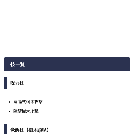
技一覧
呪力技
遠隔式樹木攻撃
障壁樹木攻撃
覚醒技【樹木顕現】