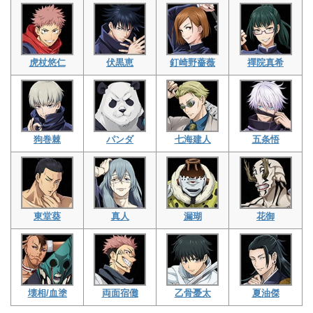
虎杖悠仁
伏黒恵
釘崎野薔薇
禪院真希
狗巻棘
パンダ
七海建人
五条悟
東堂葵
真人
漏瑚
花御
壊相/血塗
両面宿儺
乙骨憂太
夏油傑