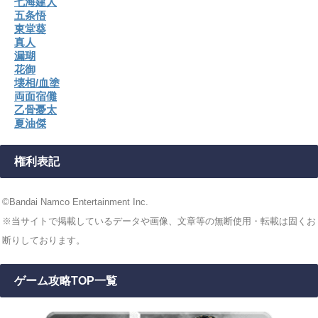
七海建人
五条悟
東堂葵
真人
漏瑚
花御
壊相/血塗
両面宿儺
乙骨憂太
夏油傑
権利表記
©Bandai Namco Entertainment Inc.
※当サイトで掲載しているデータや画像、文章等の無断使用・転載は固くお
断りしております。
ゲーム攻略TOP一覧