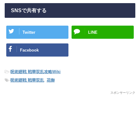
SNSで共有する
Twitter
LINE
Facebook
-
呪術廻戦 戦華双乱攻略Wiki
-
呪術廻戦 戦華双乱
,
花御
スポンサーリンク