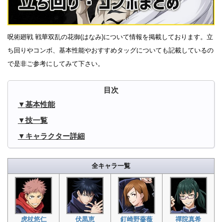
呪術廻戦 戦華双乱の花御(はなみ)について情報を掲載しております。立
ち回りやコンボ、基本性能やおすすめタッグについても記載しているの
で是非ご参考にしてみて下さい。
基本性能
技一覧
キャラクター詳細
全キャラ一覧
虎杖悠仁
伏黒恵
釘崎野薔薇
禪院真希