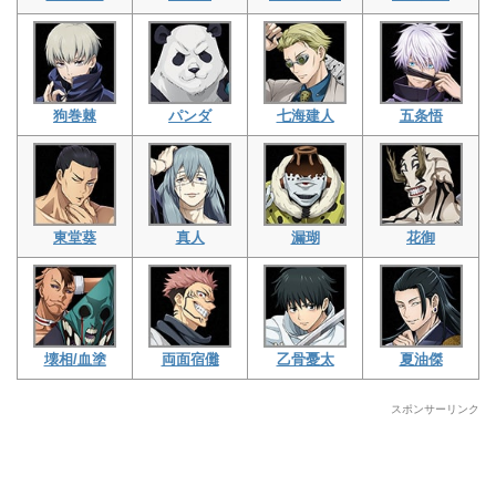
狗巻棘
パンダ
七海建人
五条悟
東堂葵
真人
漏瑚
花御
壊相/血塗
両面宿儺
乙骨憂太
夏油傑
スポンサーリンク