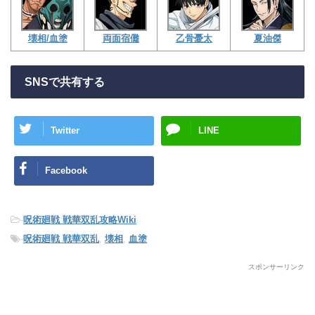
壊相/血塗
両面宿儺
乙骨憂太
夏油傑
SNSで共有する
Twitter
LINE
Facebook
-
呪術廻戦 戦華双乱攻略Wiki
-
呪術廻戦 戦華双乱
,
壊相
,
血塗
スポンサーリンク