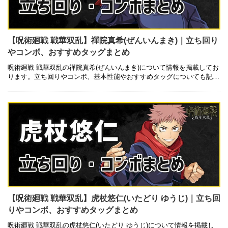
【呪術廻戦 戦華双乱】禪院真希(ぜんいんまき)｜立ち回り
やコンボ、おすすめタッグまとめ
呪術廻戦 戦華双乱の禪院真希(ぜんいんまき)について情報を掲載してお
ります。立ち回りやコンボ、基本性能やおすすめタッグについても記載
しているので是非ご参考にしてみて下さい。 基本性能 技一覧 キャラク
…
【呪術廻戦 戦華双乱】虎杖悠仁(いたどり ゆうじ)｜立ち回
りやコンボ、おすすめタッグまとめ
呪術廻戦 戦華双乱の虎杖悠仁(いたどり ゆうじ)について情報を掲載し