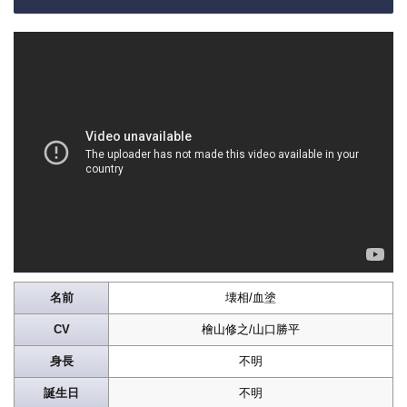
名前
壊相/血塗
CV
檜山修之/山口勝平
身長
不明
誕生日
不明