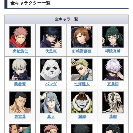
全キャラクター一覧
全キャラ一覧
虎杖悠仁
伏黒恵
釘崎野薔薇
禪院真希
狗巻棘
パンダ
七海建人
五条悟
東堂葵
真人
漏瑚
花御