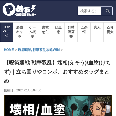
TOP
最強
ゲー
虎杖
伏黒
釘崎
五条
真人
乙骨
ペー
キャ
ム概
悠仁
恵
野薔
悟
憂太
ジ
ラ
要
薇
HOME
>
呪術廻戦 戦華双乱攻略Wiki
>
【呪術廻戦 戦華双乱】壊相(えそう)/血塗(けち
ず)｜立ち回りやコンボ、おすすめタッグまと
め
投稿日：
2024/01/30/04:56