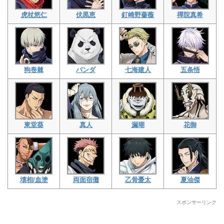
虎杖悠仁
伏黒恵
釘崎野薔薇
禪院真希
狗巻棘
パンダ
七海建人
五条悟
東堂葵
真人
漏瑚
花御
壊相/血塗
両面宿儺
乙骨憂太
夏油傑
スポンサーリンク