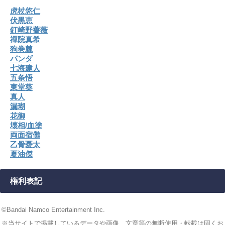
虎杖悠仁
伏黒恵
釘崎野薔薇
禪院真希
狗巻棘
パンダ
七海建人
五条悟
東堂葵
真人
漏瑚
花御
壊相/血塗
両面宿儺
乙骨憂太
夏油傑
権利表記
©Bandai Namco Entertainment Inc.
※当サイトで掲載しているデータや画像、文章等の無断使用・転載は固くお