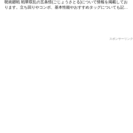
呪術廻戦 戦華双乱の五条悟(ごじょうさとる)について情報を掲載してお
ります。立ち回りやコンボ、基本性能やおすすめタッグについても記載
しているので是非ご参考にしてみて下さい。 基本性能 技一覧 キャラク
…
スポンサーリンク