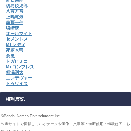
蛙吹梅雨
切島鋭児郎
八百万百
上鳴電気
拳藤一佳
塩崎茨
オールマイト
セメントス
Mt.レディ
死柄木弔
荼毘
トガヒミコ
Mr.コンプレス
相澤消太
エンデヴァー
トゥワイス
権利表記
©Bandai Namco Entertainment Inc.
※当サイトで掲載しているデータや画像、文章等の無断使用・転載は固くお