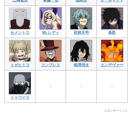
上鳴電気
拳藤一佳
塩崎茨
オールマイト
セメントス
Mt.レディ
死柄木弔
荼毘
トガヒミコ
コンプレス
相澤消太
エンデヴァー
-
-
-
トゥワイス
スポンサーリンク