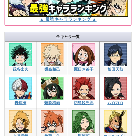
▲ 最強キャラランキング ▲
全キャラ一覧
緑谷出久
爆豪勝己
麗日お茶子
飯田天哉
轟焦凍
蛙吹梅雨
切島鋭児郎
八百万百