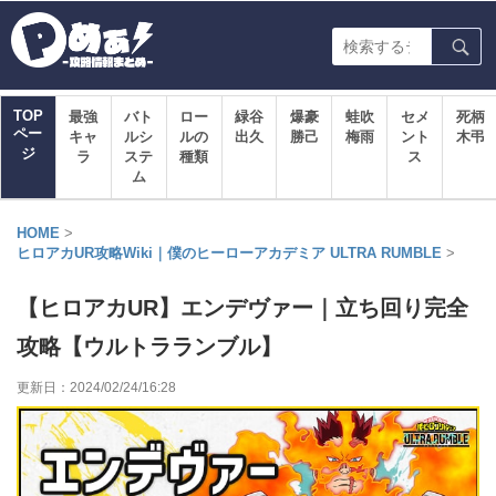
TOP
最強
バト
ロー
緑谷
爆豪
蛙吹
セメ
死柄
ペー
キャ
ルシ
ルの
出久
勝己
梅雨
ント
木弔
ジ
ラ
ステ
種類
ス
ム
HOME
>
ヒロアカUR攻略Wiki｜僕のヒーローアカデミア ULTRA RUMBLE
>
【ヒロアカUR】エンデヴァー｜立ち回り完全
攻略【ウルトラランブル】
更新日：
2024/02/24/16:28