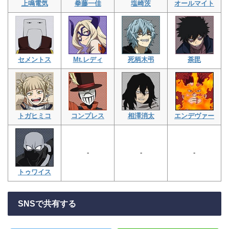
上鳴電気
拳藤一佳
塩崎茨
オールマイト
セメントス
Mt.レディ
死柄木弔
荼毘
トガヒミコ
コンプレス
相澤消太
エンデヴァー
-
-
-
トゥワイス
SNSで共有する