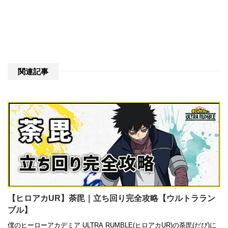
関連記事
【ヒロアカUR】荼毘｜立ち回り完全攻略【ウルトララン
ブル】
僕のヒーローアカデミア ULTRA RUMBLE(ヒロアカUR)の荼毘(だび)に