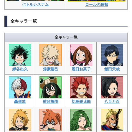
バトルシステム
ロールの種類
全キャラ一覧
全キャラ一覧
緑谷出久
爆豪勝己
麗日お茶子
飯田天哉
轟焦凍
蛙吹梅雨
切島鋭児郎
八百万百