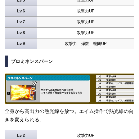
Lv.5
攻撃力UP
Lv.6
攻撃力UP
Lv.7
攻撃力UP
Lv.8
攻撃力UP
Lv.9
攻撃力、弾数、範囲UP
プロミネンスバーン
全身から高出力の熱光線を放つ。エイム操作で熱光線の向
きを変えられる。
Lv.2
攻撃力UP