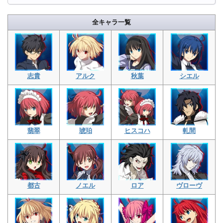
全キャラ一覧
志貴
アルク
秋葉
シエル
翡翠
琥珀
ヒスコハ
軋間
都古
ノエル
ロア
ヴローヴ