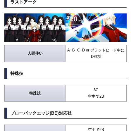
ラストアーク
A+B+C+D or ブラットヒート中に
人間使い
D成功
特殊技
3C
特殊技
空中で2B
ブローバックエッジ(BE)対応技
空中で2B