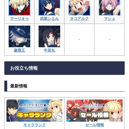
マーリオゥ
武装シエル
ネコアルク
マシュ
-
-
巌窟王
牛若丸
お役立ち情報
最新情報
キャラランク
セール情報