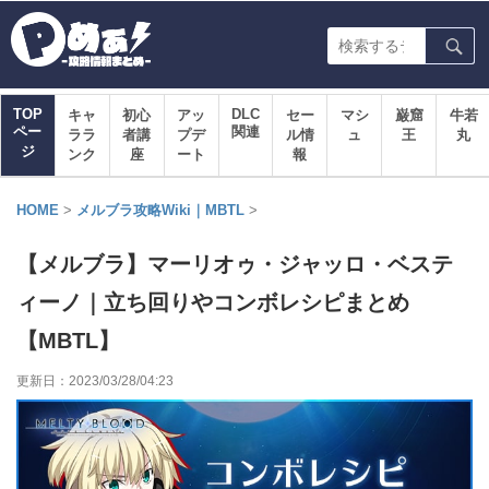
TOP
DLC
キャ
初心
アッ
セー
マシ
巌窟
牛若
ペー
関連
ララ
者講
プデ
ル情
ュ
王
丸
ジ
ンク
座
ート
報
HOME
>
メルブラ攻略Wiki｜MBTL
>
【メルブラ】マーリオゥ・ジャッロ・ベステ
ィーノ｜立ち回りやコンボレシピまとめ
【MBTL】
更新日：
2023/03/28/04:23