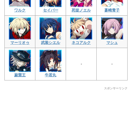
ワルク
セイバー
死徒ノエル
蒼崎青子
マーリオゥ
武装シエル
ネコアルク
マシュ
-
-
巌窟王
牛若丸
スポンサーリンク