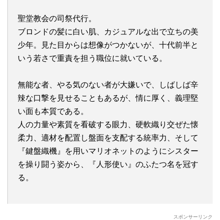
聖堂教会の司祭代行。
ブロンドの髪に白い肌、カジュアルな出で立ちの美
少年。見た目からは想像がつかないが、十代前半と
いう若さで重責を担う職位に就いている。
無能な者、やる気のない者が大嫌いで、しばしば辛
辣な口撃を見せることもあるが、情に厚く、義理堅
い面も本質である。
人の力量や素質を看破する眼力、硬軟織り交ぜた懐
柔力、適材を配置し盤面を支配する統率力、そして
『鍵盤織機』
を用いマリオネットのようにシスター
を操り闘う姿から、『人形使い』のふたつ名を冠す
る。
スポンサーリンク