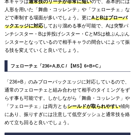
本キャラは
通常技のリーチが非常に短い
ので、基本的には
人形を用いた「舞曲・コッレンテ」や「フェローチェ」な
どで牽制する場面が多いでしょう。更に
AとBはブローバ
ックエッジに対応
しており溜める事が可能で、Aは突撃パ
ンチシスター・Bは斧投げシスター・CとMSは槍ぶんぶん
シスターとなっているので相手キャラの間合いによって振
る技を変えていくと良いでしょう。
フェローチェ「236+A,B,C / 【MS】6+B+C」
「236+B」のみブローバックエッジに対応しているので、
通常のフェローチェと組み合わせて相手のタイミングをず
らす事も可能です。しかしながら「舞曲・コッレンテ」や
「フェローチェ」は両方とも
シールドが取られやすい
傾向
にあり、振りすぎには注意して低空ダッシュと通常技を絡
めて立ち回ると良いでしょう。