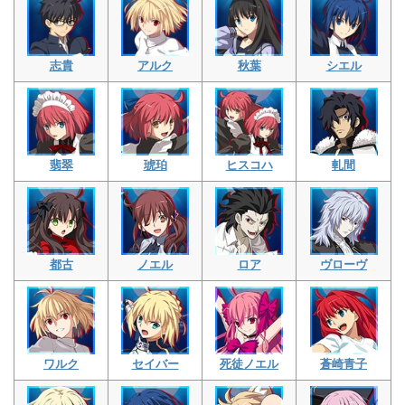
志貴
アルク
秋葉
シエル
翡翠
琥珀
ヒスコハ
軋間
都古
ノエル
ロア
ヴローヴ
ワルク
セイバー
死徒ノエル
蒼崎青子