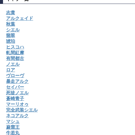
志貴
アルクェイド
秋葉
シエル
翡翠
琥珀
ヒスコハ
軋間紅摩
有間都古
ノエル
ロア
ヴローヴ
暴走アルク
セイバー
死徒ノエル
蒼崎青子
マーリオゥ
完全武装シエル
ネコアルク
マシュ
巌窟王
牛若丸