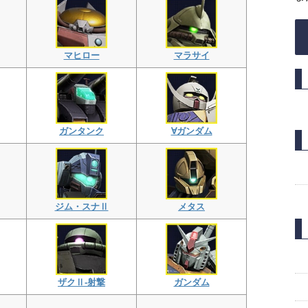
マヒロー
マラサイ
ガンタンク
∀ガンダム
ジム・スナⅡ
メタス
ザクⅡ-射撃
ガンダム