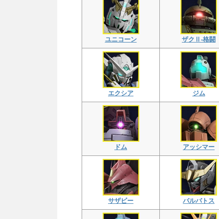
ユニコーン
ザクⅡ-格闘
エクシア
ジム
ドム
アッシマー
サザビー
バルバトス