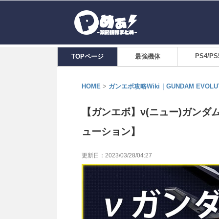
PS4/PS
TOPページ
最強機体
HOME
>
ガンエボ攻略Wiki｜GUNDAM EVOLU
【ガンエボ】ν(ニュー)ガン
ューション】
更新日：
2023/03/28/04:27