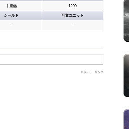
中距離
1200
シールド
可変ユニット
–
–
スポンサーリンク