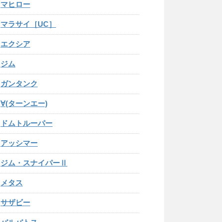
マヒロー
マラサイ［UC］
エクシア
ジム
ガンタンク
∀(ターンエー)
ドムトルーパー
アッシマー
ジム・スナイパーⅡ
メタス
サザビー